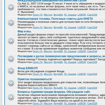
Международный авиационно-космический салон
Ср Апр 11, 2007 13:54 кондр-75 писал: У меня есть обращение к модер
о МАКСе, но на разных ветках форума, хотя такая тема у нас есть. Та
приближается, эта тема становится все более актуальней. Нельзя-ли эт
У.: Выполняю!
Модераторы
Георг-74
,
Мистер
,
ВедьМА
,
Ю. Ушаков
,
LABOR
,
Сэм-81М
Компьютерная техника. Полезные советы для ИНЕТА
Рекомендации и полезные советы для путешествия по сети Интернета.
безопасность.
Модераторы
Георг-74
,
Мистер
,
ВедьМА
,
Ю. Ушаков
,
LABOR
,
Сэм-81М
Мир и мы.
Данный раздел форума открыт по просьбе пользователей. Предупрежден
захочет оставить здесь своё сообщение: тщательно продумывайте кажд
мысли. Согласно статистических данных, только через месяц после вых
пользователи больше чем из двадцати стран мира. Я не хочу потерять н
покинет страницы сайта из-за обиды, нанесённой необдуманным выска
его стране. В случае проявления подобных моментов сообщение или те
Модераторы
Георг-74
,
Мистер
,
ВедьМА
,
Ю. Ушаков
,
LABOR
,
Сэм-81М
Поговорим о делах (коммерческие предложения и запросы, в
Нужна помощь? Хочешь поделиться идеями? Ищешь партнёров? Заход
Модераторы
Георг-74
,
Мистер
,
ВедьМА
,
Ю. Ушаков
,
LABOR
,
Сэм-81М
Фонд БВВАУЛ
Ветка для обсуждения создания Фонда.
Модераторы
Георг-74
,
Мистер
,
ВедьМА
,
Ю. Ушаков
,
LABOR
,
Сэм-81М
Приятно познакомиться!
Этот раздел форума предназначен для открытия тем, позволяющих бол
форума Борисоглебского ВВАУЛ.
Модераторы
Георг-74
,
Мистер
,
ВедьМА
,
Ю. Ушаков
,
LABOR
,
Сэм-81М
Вопросы Администрации форума. Обсуждаем сайт.
На ветках общения выпускников периодически возникают вопросы, ад
характерно, одни и те же вопросы повторяются на разных ветках. Это
обратной связи. Задавайте Ваши вопросы на одной из его веток.
Модераторы
Георг-74
,
Мистер
,
ВедьМА
,
Ю. Ушаков
,
LABOR
,
Сэм-81М