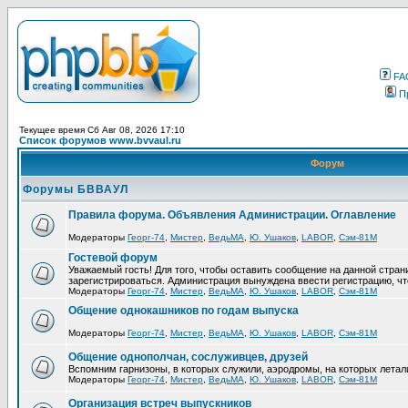
FA
П
Текущее время Сб Авг 08, 2026 17:10
Список форумов www.bvvaul.ru
Форум
Форумы БВВАУЛ
Правила форума. Объявления Администрации. Оглавление
Модераторы
Георг-74
,
Мистер
,
ВедьМА
,
Ю. Ушаков
,
LABOR
,
Сэм-81М
Гостевой форум
Уважаемый гость! Для того, чтобы оставить сообщение на данной стра
зарегистрироваться. Администрация вынуждена ввести регистрацию, ч
Модераторы
Георг-74
,
Мистер
,
ВедьМА
,
Ю. Ушаков
,
LABOR
,
Сэм-81М
Общение однокашников по годам выпуска
Модераторы
Георг-74
,
Мистер
,
ВедьМА
,
Ю. Ушаков
,
LABOR
,
Сэм-81М
Общение однополчан, сослуживцев, друзей
Вспомним гарнизоны, в которых служили, аэродромы, на которых летал
Модераторы
Георг-74
,
Мистер
,
ВедьМА
,
Ю. Ушаков
,
LABOR
,
Сэм-81М
Организация встреч выпускников