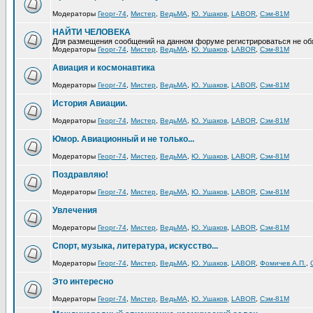
Модераторы
Георг-74
,
Мистер
,
ВедьМА
,
Ю. Ушаков
,
LABOR
,
Сэм-81М
НАЙТИ ЧЕЛОВЕКА
Для размещения сообщений на данном форуме регистрироваться не об
Модераторы
Георг-74
,
Мистер
,
ВедьМА
,
Ю. Ушаков
,
LABOR
,
Сэм-81М
Авиация и космонавтика
Модераторы
Георг-74
,
Мистер
,
ВедьМА
,
Ю. Ушаков
,
LABOR
,
Сэм-81М
История Авиации.
Модераторы
Георг-74
,
Мистер
,
ВедьМА
,
Ю. Ушаков
,
LABOR
,
Сэм-81М
Юмор. Авиационный и не только...
Модераторы
Георг-74
,
Мистер
,
ВедьМА
,
Ю. Ушаков
,
LABOR
,
Сэм-81М
Поздравляю!
Модераторы
Георг-74
,
Мистер
,
ВедьМА
,
Ю. Ушаков
,
LABOR
,
Сэм-81М
Увлечения
Модераторы
Георг-74
,
Мистер
,
ВедьМА
,
Ю. Ушаков
,
LABOR
,
Сэм-81М
Спорт, музыка, литература, искусство...
Модераторы
Георг-74
,
Мистер
,
ВедьМА
,
Ю. Ушаков
,
LABOR
,
Фомичев А.П.
,
Это интересно
Модераторы
Георг-74
,
Мистер
,
ВедьМА
,
Ю. Ушаков
,
LABOR
,
Сэм-81М