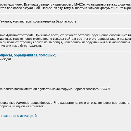
торам-админам: Все чаще заводятся разговоры о МАКСе, но на разных ветках форума, 
тся все более актуальней. Нельзя-ли эту тему вынести в "список форума"? ****** Юри
Техника, компьютеры, компьютерная безопасность.
ие Администратора!!! Призываю всех, кто захочет оставить здесь своё сообщение: 
данных, только через месяц после выхода сайта в свет на его страницы зашли польз
 что он покинет страницы сайта из-за обиды, нанесённой необдуманным высказыванием
ние или тема будут удалены.
опросы, обращения за помощью)
и сюда!
ее близко познакомиться с участниками форума Борисоглебского ВВАУЛ.
сованные Администрации форума. Что характерно, одни и те же вопросы повторяются
просы на одной из его веток.
вязанные с авиацией