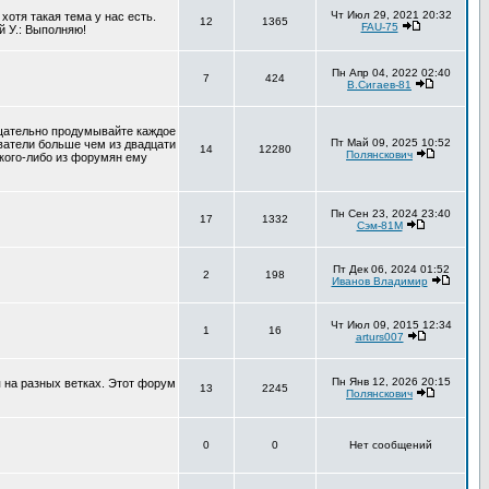
Чт Июл 29, 2021 20:32
хотя такая тема у нас есть.
12
1365
FAU-75
й У.: Выполняю!
Пн Апр 04, 2022 02:40
7
424
В.Сигаев-81
тщательно продумывайте каждое
Пт Май 09, 2025 10:52
ователи больше чем из двадцати
14
12280
Полянскович
 кого-либо из форумян ему
Пн Сен 23, 2024 23:40
17
1332
Сэм-81М
Пт Дек 06, 2024 01:52
2
198
Иванов Владимир
Чт Июл 09, 2015 12:34
1
16
arturs007
Пн Янв 12, 2026 20:15
 на разных ветках. Этот форум
13
2245
Полянскович
0
0
Нет сообщений