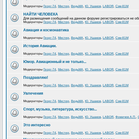
Модераторы
Георг-74
,
Мистер
,
ВедьМА
,
Ю. Ушаков
,
LABOR
,
Сэм-81М
НАЙТИ ЧЕЛОВЕКА
Для размещения сообщений на данном форуме регистрироваться не об
Модераторы
Георг-74
,
Мистер
,
ВедьМА
,
Ю. Ушаков
,
LABOR
,
Сэм-81М
Авиация и космонавтика
Модераторы
Георг-74
,
Мистер
,
ВедьМА
,
Ю. Ушаков
,
LABOR
,
Сэм-81М
История Авиации.
Модераторы
Георг-74
,
Мистер
,
ВедьМА
,
Ю. Ушаков
,
LABOR
,
Сэм-81М
Юмор. Авиационный и не только...
Модераторы
Георг-74
,
Мистер
,
ВедьМА
,
Ю. Ушаков
,
LABOR
,
Сэм-81М
Поздравляю!
Модераторы
Георг-74
,
Мистер
,
ВедьМА
,
Ю. Ушаков
,
LABOR
,
Сэм-81М
Увлечения
Модераторы
Георг-74
,
Мистер
,
ВедьМА
,
Ю. Ушаков
,
LABOR
,
Сэм-81М
Спорт, музыка, литература, искусство...
Модераторы
Георг-74
,
Мистер
,
ВедьМА
,
Ю. Ушаков
,
LABOR
,
Фомичев А.П.
,
Это интересно
Модераторы
Георг-74
,
Мистер
,
ВедьМА
,
Ю. Ушаков
,
LABOR
,
Сэм-81М