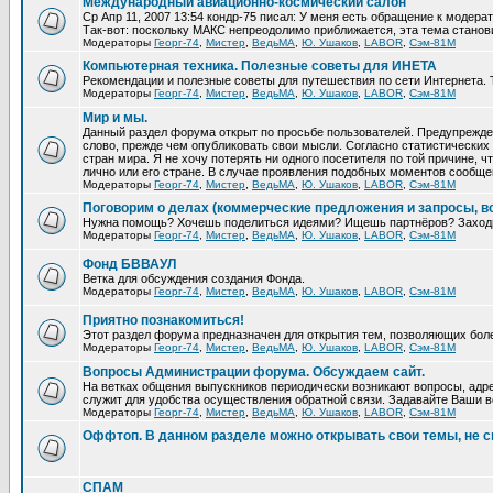
Международный авиационно-космический салон
Ср Апр 11, 2007 13:54 кондр-75 писал: У меня есть обращение к модера
Так-вот: поскольку МАКС непреодолимо приближается, эта тема станови
Модераторы
Георг-74
,
Мистер
,
ВедьМА
,
Ю. Ушаков
,
LABOR
,
Сэм-81М
Компьютерная техника. Полезные советы для ИНЕТА
Рекомендации и полезные советы для путешествия по сети Интернета. 
Модераторы
Георг-74
,
Мистер
,
ВедьМА
,
Ю. Ушаков
,
LABOR
,
Сэм-81М
Мир и мы.
Данный раздел форума открыт по просьбе пользователей. Предупрежден
слово, прежде чем опубликовать свои мысли. Согласно статистических 
стран мира. Я не хочу потерять ни одного посетителя по той причине,
лично или его стране. В случае проявления подобных моментов сообще
Модераторы
Георг-74
,
Мистер
,
ВедьМА
,
Ю. Ушаков
,
LABOR
,
Сэм-81М
Поговорим о делах (коммерческие предложения и запросы, в
Нужна помощь? Хочешь поделиться идеями? Ищешь партнёров? Заход
Модераторы
Георг-74
,
Мистер
,
ВедьМА
,
Ю. Ушаков
,
LABOR
,
Сэм-81М
Фонд БВВАУЛ
Ветка для обсуждения создания Фонда.
Модераторы
Георг-74
,
Мистер
,
ВедьМА
,
Ю. Ушаков
,
LABOR
,
Сэм-81М
Приятно познакомиться!
Этот раздел форума предназначен для открытия тем, позволяющих бол
Модераторы
Георг-74
,
Мистер
,
ВедьМА
,
Ю. Ушаков
,
LABOR
,
Сэм-81М
Вопросы Администрации форума. Обсуждаем сайт.
На ветках общения выпускников периодически возникают вопросы, адре
служит для удобства осуществления обратной связи. Задавайте Ваши во
Модераторы
Георг-74
,
Мистер
,
ВедьМА
,
Ю. Ушаков
,
LABOR
,
Сэм-81М
Оффтоп. В данном разделе можно открывать свои темы, не с
СПАМ