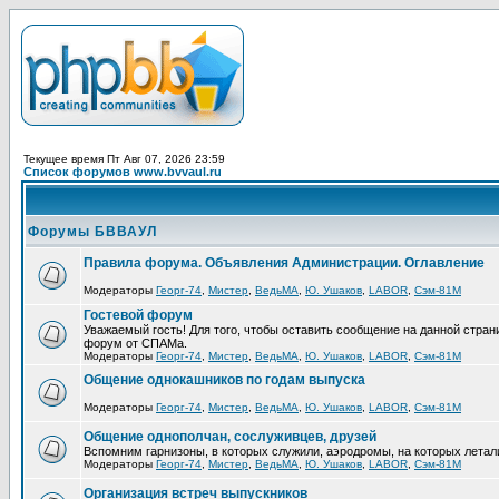
Текущее время Пт Авг 07, 2026 23:59
Список форумов www.bvvaul.ru
Форумы БВВАУЛ
Правила форума. Объявления Администрации. Оглавление
Модераторы
Георг-74
,
Мистер
,
ВедьМА
,
Ю. Ушаков
,
LABOR
,
Сэм-81М
Гостевой форум
Уважаемый гость! Для того, чтобы оставить сообщение на данной стра
форум от СПАМа.
Модераторы
Георг-74
,
Мистер
,
ВедьМА
,
Ю. Ушаков
,
LABOR
,
Сэм-81М
Общение однокашников по годам выпуска
Модераторы
Георг-74
,
Мистер
,
ВедьМА
,
Ю. Ушаков
,
LABOR
,
Сэм-81М
Общение однополчан, сослуживцев, друзей
Вспомним гарнизоны, в которых служили, аэродромы, на которых летал
Модераторы
Георг-74
,
Мистер
,
ВедьМА
,
Ю. Ушаков
,
LABOR
,
Сэм-81М
Организация встреч выпускников