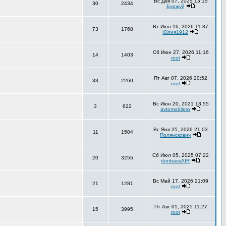
Вс Дек 07, 2025 13:15
30
2434
Буржуй
Вт Июн 16, 2026 11:37
73
1768
Юлия1912
Сб Июн 27, 2026 11:16
14
1403
root
Пт Авг 07, 2026 20:52
33
2260
root
Вс Июн 20, 2021 13:55
3
622
avtomobilpro
Вс Янв 25, 2026 21:03
11
1504
Полянскович
Сб Июл 05, 2025 07:22
20
3255
donbassAIR
Вс Май 17, 2026 21:09
21
1281
root
Пт Авг 01, 2025 11:27
15
3995
root