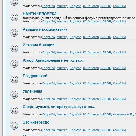
Модераторы
Георг-74
,
Мистер
,
ВедьМА
,
Ю. Ушаков
,
LABOR
,
Сэм-81М
НАЙТИ ЧЕЛОВЕКА
Для размещения сообщений на данном форуме регистрироваться не об
Модераторы
Георг-74
,
Мистер
,
ВедьМА
,
Ю. Ушаков
,
LABOR
,
Сэм-81М
Авиация и космонавтика
Модераторы
Георг-74
,
Мистер
,
ВедьМА
,
Ю. Ушаков
,
LABOR
,
Сэм-81М
История Авиации.
Модераторы
Георг-74
,
Мистер
,
ВедьМА
,
Ю. Ушаков
,
LABOR
,
Сэм-81М
Юмор. Авиационный и не только...
Модераторы
Георг-74
,
Мистер
,
ВедьМА
,
Ю. Ушаков
,
LABOR
,
Сэм-81М
Поздравляю!
Модераторы
Георг-74
,
Мистер
,
ВедьМА
,
Ю. Ушаков
,
LABOR
,
Сэм-81М
Увлечения
Модераторы
Георг-74
,
Мистер
,
ВедьМА
,
Ю. Ушаков
,
LABOR
,
Сэм-81М
Спорт, музыка, литература, искусство...
Модераторы
Георг-74
,
Мистер
,
ВедьМА
,
Ю. Ушаков
,
LABOR
,
Фомичев А.П.
,
Это интересно
Модераторы
Георг-74
,
Мистер
,
ВедьМА
,
Ю. Ушаков
,
LABOR
,
Сэм-81М