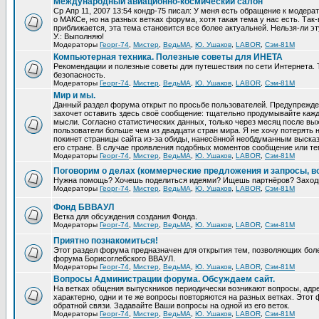
Международный авиационно-космический салон
Ср Апр 11, 2007 13:54 кондр-75 писал: У меня есть обращение к модер
о МАКСе, но на разных ветках форума, хотя такая тема у нас есть. Та
приближается, эта тема становится все более актуальней. Нельзя-ли эт
У.: Выполняю!
Модераторы
Георг-74
,
Мистер
,
ВедьМА
,
Ю. Ушаков
,
LABOR
,
Сэм-81М
Компьютерная техника. Полезные советы для ИНЕТА
Рекомендации и полезные советы для путешествия по сети Интернета.
безопасность.
Модераторы
Георг-74
,
Мистер
,
ВедьМА
,
Ю. Ушаков
,
LABOR
,
Сэм-81М
Мир и мы.
Данный раздел форума открыт по просьбе пользователей. Предупрежден
захочет оставить здесь своё сообщение: тщательно продумывайте кажд
мысли. Согласно статистических данных, только через месяц после вых
пользователи больше чем из двадцати стран мира. Я не хочу потерять н
покинет страницы сайта из-за обиды, нанесённой необдуманным выска
его стране. В случае проявления подобных моментов сообщение или те
Модераторы
Георг-74
,
Мистер
,
ВедьМА
,
Ю. Ушаков
,
LABOR
,
Сэм-81М
Поговорим о делах (коммерческие предложения и запросы, в
Нужна помощь? Хочешь поделиться идеями? Ищешь партнёров? Заход
Модераторы
Георг-74
,
Мистер
,
ВедьМА
,
Ю. Ушаков
,
LABOR
,
Сэм-81М
Фонд БВВАУЛ
Ветка для обсуждения создания Фонда.
Модераторы
Георг-74
,
Мистер
,
ВедьМА
,
Ю. Ушаков
,
LABOR
,
Сэм-81М
Приятно познакомиться!
Этот раздел форума предназначен для открытия тем, позволяющих бол
форума Борисоглебского ВВАУЛ.
Модераторы
Георг-74
,
Мистер
,
ВедьМА
,
Ю. Ушаков
,
LABOR
,
Сэм-81М
Вопросы Администрации форума. Обсуждаем сайт.
На ветках общения выпускников периодически возникают вопросы, ад
характерно, одни и те же вопросы повторяются на разных ветках. Это
обратной связи. Задавайте Ваши вопросы на одной из его веток.
Модераторы
Георг-74
,
Мистер
,
ВедьМА
,
Ю. Ушаков
,
LABOR
,
Сэм-81М