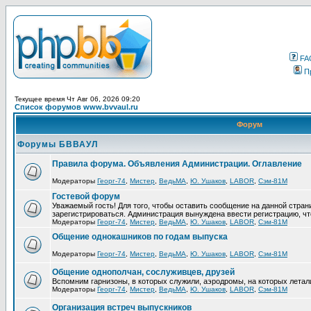
FA
П
Текущее время Чт Авг 06, 2026 09:20
Список форумов www.bvvaul.ru
Форум
Форумы БВВАУЛ
Правила форума. Объявления Администрации. Оглавление
Модераторы
Георг-74
,
Мистер
,
ВедьМА
,
Ю. Ушаков
,
LABOR
,
Сэм-81М
Гостевой форум
Уважаемый гость! Для того, чтобы оставить сообщение на данной стра
зарегистрироваться. Администрация вынуждена ввести регистрацию, ч
Модераторы
Георг-74
,
Мистер
,
ВедьМА
,
Ю. Ушаков
,
LABOR
,
Сэм-81М
Общение однокашников по годам выпуска
Модераторы
Георг-74
,
Мистер
,
ВедьМА
,
Ю. Ушаков
,
LABOR
,
Сэм-81М
Общение однополчан, сослуживцев, друзей
Вспомним гарнизоны, в которых служили, аэродромы, на которых летал
Модераторы
Георг-74
,
Мистер
,
ВедьМА
,
Ю. Ушаков
,
LABOR
,
Сэм-81М
Организация встреч выпускников