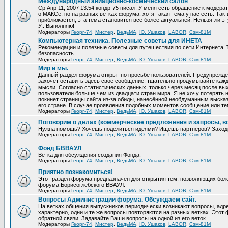
Международный авиационно-космический салон
Ср Апр 11, 2007 13:54 кондр-75 писал: У меня есть обращение к модер
о МАКСе, но на разных ветках форума, хотя такая тема у нас есть. Та
приближается, эта тема становится все более актуальней. Нельзя-ли эт
У.: Выполняю!
Модераторы
Георг-74
,
Мистер
,
ВедьМА
,
Ю. Ушаков
,
LABOR
,
Сэм-81М
Компьютерная техника. Полезные советы для ИНЕТА
Рекомендации и полезные советы для путешествия по сети Интернета.
безопасность.
Модераторы
Георг-74
,
Мистер
,
ВедьМА
,
Ю. Ушаков
,
LABOR
,
Сэм-81М
Мир и мы.
Данный раздел форума открыт по просьбе пользователей. Предупрежден
захочет оставить здесь своё сообщение: тщательно продумывайте кажд
мысли. Согласно статистических данных, только через месяц после вых
пользователи больше чем из двадцати стран мира. Я не хочу потерять н
покинет страницы сайта из-за обиды, нанесённой необдуманным выска
его стране. В случае проявления подобных моментов сообщение или те
Модераторы
Георг-74
,
Мистер
,
ВедьМА
,
Ю. Ушаков
,
LABOR
,
Сэм-81М
Поговорим о делах (коммерческие предложения и запросы, в
Нужна помощь? Хочешь поделиться идеями? Ищешь партнёров? Заход
Модераторы
Георг-74
,
Мистер
,
ВедьМА
,
Ю. Ушаков
,
LABOR
,
Сэм-81М
Фонд БВВАУЛ
Ветка для обсуждения создания Фонда.
Модераторы
Георг-74
,
Мистер
,
ВедьМА
,
Ю. Ушаков
,
LABOR
,
Сэм-81М
Приятно познакомиться!
Этот раздел форума предназначен для открытия тем, позволяющих бол
форума Борисоглебского ВВАУЛ.
Модераторы
Георг-74
,
Мистер
,
ВедьМА
,
Ю. Ушаков
,
LABOR
,
Сэм-81М
Вопросы Администрации форума. Обсуждаем сайт.
На ветках общения выпускников периодически возникают вопросы, ад
характерно, одни и те же вопросы повторяются на разных ветках. Это
обратной связи. Задавайте Ваши вопросы на одной из его веток.
Модераторы
Георг-74
,
Мистер
,
ВедьМА
,
Ю. Ушаков
,
LABOR
,
Сэм-81М