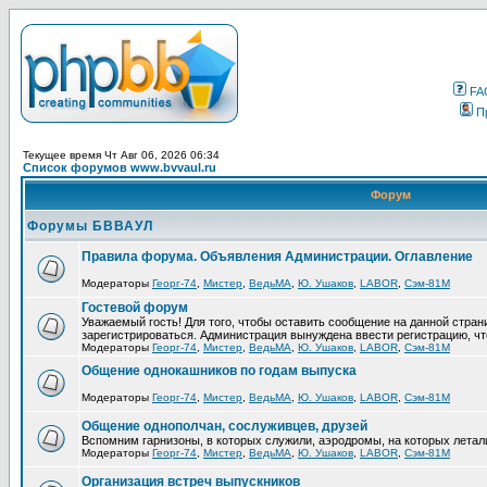
FA
П
Текущее время Чт Авг 06, 2026 06:34
Список форумов www.bvvaul.ru
Форум
Форумы БВВАУЛ
Правила форума. Объявления Администрации. Оглавление
Модераторы
Георг-74
,
Мистер
,
ВедьМА
,
Ю. Ушаков
,
LABOR
,
Сэм-81М
Гостевой форум
Уважаемый гость! Для того, чтобы оставить сообщение на данной стра
зарегистрироваться. Администрация вынуждена ввести регистрацию, ч
Модераторы
Георг-74
,
Мистер
,
ВедьМА
,
Ю. Ушаков
,
LABOR
,
Сэм-81М
Общение однокашников по годам выпуска
Модераторы
Георг-74
,
Мистер
,
ВедьМА
,
Ю. Ушаков
,
LABOR
,
Сэм-81М
Общение однополчан, сослуживцев, друзей
Вспомним гарнизоны, в которых служили, аэродромы, на которых летал
Модераторы
Георг-74
,
Мистер
,
ВедьМА
,
Ю. Ушаков
,
LABOR
,
Сэм-81М
Организация встреч выпускников