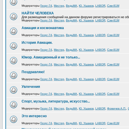
Модераторы
Георг-74
,
Мистер
,
ВедьМА
,
Ю. Ушаков
,
LABOR
,
Сэм-81М
НАЙТИ ЧЕЛОВЕКА
Для размещения сообщений на данном форуме регистрироваться не об
Модераторы
Георг-74
,
Мистер
,
ВедьМА
,
Ю. Ушаков
,
LABOR
,
Сэм-81М
Авиация и космонавтика
Модераторы
Георг-74
,
Мистер
,
ВедьМА
,
Ю. Ушаков
,
LABOR
,
Сэм-81М
История Авиации.
Модераторы
Георг-74
,
Мистер
,
ВедьМА
,
Ю. Ушаков
,
LABOR
,
Сэм-81М
Юмор. Авиационный и не только...
Модераторы
Георг-74
,
Мистер
,
ВедьМА
,
Ю. Ушаков
,
LABOR
,
Сэм-81М
Поздравляю!
Модераторы
Георг-74
,
Мистер
,
ВедьМА
,
Ю. Ушаков
,
LABOR
,
Сэм-81М
Увлечения
Модераторы
Георг-74
,
Мистер
,
ВедьМА
,
Ю. Ушаков
,
LABOR
,
Сэм-81М
Спорт, музыка, литература, искусство...
Модераторы
Георг-74
,
Мистер
,
ВедьМА
,
Ю. Ушаков
,
LABOR
,
Фомичев А.П.
,
Это интересно
Модераторы
Георг-74
,
Мистер
,
ВедьМА
,
Ю. Ушаков
,
LABOR
,
Сэм-81М