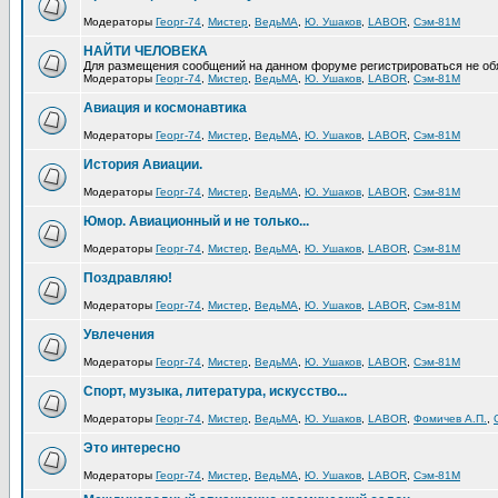
Модераторы
Георг-74
,
Мистер
,
ВедьМА
,
Ю. Ушаков
,
LABOR
,
Сэм-81М
НАЙТИ ЧЕЛОВЕКА
Для размещения сообщений на данном форуме регистрироваться не об
Модераторы
Георг-74
,
Мистер
,
ВедьМА
,
Ю. Ушаков
,
LABOR
,
Сэм-81М
Авиация и космонавтика
Модераторы
Георг-74
,
Мистер
,
ВедьМА
,
Ю. Ушаков
,
LABOR
,
Сэм-81М
История Авиации.
Модераторы
Георг-74
,
Мистер
,
ВедьМА
,
Ю. Ушаков
,
LABOR
,
Сэм-81М
Юмор. Авиационный и не только...
Модераторы
Георг-74
,
Мистер
,
ВедьМА
,
Ю. Ушаков
,
LABOR
,
Сэм-81М
Поздравляю!
Модераторы
Георг-74
,
Мистер
,
ВедьМА
,
Ю. Ушаков
,
LABOR
,
Сэм-81М
Увлечения
Модераторы
Георг-74
,
Мистер
,
ВедьМА
,
Ю. Ушаков
,
LABOR
,
Сэм-81М
Спорт, музыка, литература, искусство...
Модераторы
Георг-74
,
Мистер
,
ВедьМА
,
Ю. Ушаков
,
LABOR
,
Фомичев А.П.
,
Это интересно
Модераторы
Георг-74
,
Мистер
,
ВедьМА
,
Ю. Ушаков
,
LABOR
,
Сэм-81М