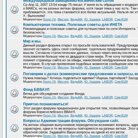
Международный авиационно-космический салон
Ср Апр 11, 2007 13:54 кондр-75 писал: У меня есть обращение к модер
о МАКСе, но на разных ветках форума, хотя такая тема у нас есть. Та
приближается, эта тема становится все более актуальней. Нельзя-ли эт
У.: Выполняю!
Модераторы
Георг-74
,
Мистер
,
ВедьМА
,
Ю. Ушаков
,
LABOR
,
Сэм-81М
Компьютерная техника. Полезные советы для ИНЕТА
Рекомендации и полезные советы для путешествия по сети Интернета.
безопасность.
Модераторы
Георг-74
,
Мистер
,
ВедьМА
,
Ю. Ушаков
,
LABOR
,
Сэм-81М
Мир и мы.
Данный раздел форума открыт по просьбе пользователей. Предупрежден
захочет оставить здесь своё сообщение: тщательно продумывайте кажд
мысли. Согласно статистических данных, только через месяц после вых
пользователи больше чем из двадцати стран мира. Я не хочу потерять н
покинет страницы сайта из-за обиды, нанесённой необдуманным выска
его стране. В случае проявления подобных моментов сообщение или те
Модераторы
Георг-74
,
Мистер
,
ВедьМА
,
Ю. Ушаков
,
LABOR
,
Сэм-81М
Поговорим о делах (коммерческие предложения и запросы, в
Нужна помощь? Хочешь поделиться идеями? Ищешь партнёров? Заход
Модераторы
Георг-74
,
Мистер
,
ВедьМА
,
Ю. Ушаков
,
LABOR
,
Сэм-81М
Фонд БВВАУЛ
Ветка для обсуждения создания Фонда.
Модераторы
Георг-74
,
Мистер
,
ВедьМА
,
Ю. Ушаков
,
LABOR
,
Сэм-81М
Приятно познакомиться!
Этот раздел форума предназначен для открытия тем, позволяющих бол
форума Борисоглебского ВВАУЛ.
Модераторы
Георг-74
,
Мистер
,
ВедьМА
,
Ю. Ушаков
,
LABOR
,
Сэм-81М
Вопросы Администрации форума. Обсуждаем сайт.
На ветках общения выпускников периодически возникают вопросы, ад
характерно, одни и те же вопросы повторяются на разных ветках. Это
обратной связи. Задавайте Ваши вопросы на одной из его веток.
Модераторы
Георг-74
,
Мистер
,
ВедьМА
,
Ю. Ушаков
,
LABOR
,
Сэм-81М