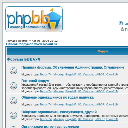
FA
П
Текущее время Чт Авг 06, 2026 23:12
Список форумов www.bvvaul.ru
Форум
Форумы БВВАУЛ
Правила форума. Объявления Администрации. Оглавление
Модераторы
Георг-74
,
Мистер
,
ВедьМА
,
Ю. Ушаков
,
LABOR
,
Сэм-81М
Гостевой форум
Уважаемый гость! Для того, чтобы оставить сообщение на данной стра
зарегистрироваться. Администрация вынуждена ввести регистрацию, ч
Модераторы
Георг-74
,
Мистер
,
ВедьМА
,
Ю. Ушаков
,
LABOR
,
Сэм-81М
Общение однокашников по годам выпуска
Модераторы
Георг-74
,
Мистер
,
ВедьМА
,
Ю. Ушаков
,
LABOR
,
Сэм-81М
Общение однополчан, сослуживцев, друзей
Вспомним гарнизоны, в которых служили, аэродромы, на которых летал
Модераторы
Георг-74
,
Мистер
,
ВедьМА
,
Ю. Ушаков
,
LABOR
,
Сэм-81М
Организация встреч выпускников