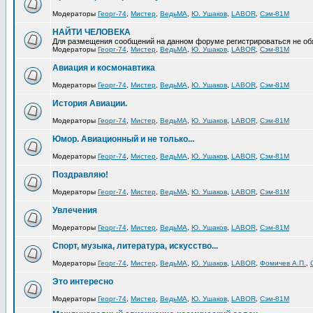
Модераторы
Георг-74
,
Мистер
,
ВедьМА
,
Ю. Ушаков
,
LABOR
,
Сэм-81М
НАЙТИ ЧЕЛОВЕКА
Для размещения сообщений на данном форуме регистрироваться не об
Модераторы
Георг-74
,
Мистер
,
ВедьМА
,
Ю. Ушаков
,
LABOR
,
Сэм-81М
Авиация и космонавтика
Модераторы
Георг-74
,
Мистер
,
ВедьМА
,
Ю. Ушаков
,
LABOR
,
Сэм-81М
История Авиации.
Модераторы
Георг-74
,
Мистер
,
ВедьМА
,
Ю. Ушаков
,
LABOR
,
Сэм-81М
Юмор. Авиационный и не только...
Модераторы
Георг-74
,
Мистер
,
ВедьМА
,
Ю. Ушаков
,
LABOR
,
Сэм-81М
Поздравляю!
Модераторы
Георг-74
,
Мистер
,
ВедьМА
,
Ю. Ушаков
,
LABOR
,
Сэм-81М
Увлечения
Модераторы
Георг-74
,
Мистер
,
ВедьМА
,
Ю. Ушаков
,
LABOR
,
Сэм-81М
Спорт, музыка, литература, искусство...
Модераторы
Георг-74
,
Мистер
,
ВедьМА
,
Ю. Ушаков
,
LABOR
,
Фомичев А.П.
,
Это интересно
Модераторы
Георг-74
,
Мистер
,
ВедьМА
,
Ю. Ушаков
,
LABOR
,
Сэм-81М