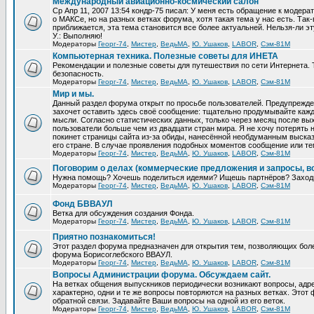
Международный авиационно-космический салон
Ср Апр 11, 2007 13:54 кондр-75 писал: У меня есть обращение к модер
о МАКСе, но на разных ветках форума, хотя такая тема у нас есть. Та
приближается, эта тема становится все более актуальней. Нельзя-ли эт
У.: Выполняю!
Модераторы
Георг-74
,
Мистер
,
ВедьМА
,
Ю. Ушаков
,
LABOR
,
Сэм-81М
Компьютерная техника. Полезные советы для ИНЕТА
Рекомендации и полезные советы для путешествия по сети Интернета.
безопасность.
Модераторы
Георг-74
,
Мистер
,
ВедьМА
,
Ю. Ушаков
,
LABOR
,
Сэм-81М
Мир и мы.
Данный раздел форума открыт по просьбе пользователей. Предупрежден
захочет оставить здесь своё сообщение: тщательно продумывайте кажд
мысли. Согласно статистических данных, только через месяц после вых
пользователи больше чем из двадцати стран мира. Я не хочу потерять н
покинет страницы сайта из-за обиды, нанесённой необдуманным выска
его стране. В случае проявления подобных моментов сообщение или те
Модераторы
Георг-74
,
Мистер
,
ВедьМА
,
Ю. Ушаков
,
LABOR
,
Сэм-81М
Поговорим о делах (коммерческие предложения и запросы, в
Нужна помощь? Хочешь поделиться идеями? Ищешь партнёров? Заход
Модераторы
Георг-74
,
Мистер
,
ВедьМА
,
Ю. Ушаков
,
LABOR
,
Сэм-81М
Фонд БВВАУЛ
Ветка для обсуждения создания Фонда.
Модераторы
Георг-74
,
Мистер
,
ВедьМА
,
Ю. Ушаков
,
LABOR
,
Сэм-81М
Приятно познакомиться!
Этот раздел форума предназначен для открытия тем, позволяющих бол
форума Борисоглебского ВВАУЛ.
Модераторы
Георг-74
,
Мистер
,
ВедьМА
,
Ю. Ушаков
,
LABOR
,
Сэм-81М
Вопросы Администрации форума. Обсуждаем сайт.
На ветках общения выпускников периодически возникают вопросы, ад
характерно, одни и те же вопросы повторяются на разных ветках. Это
обратной связи. Задавайте Ваши вопросы на одной из его веток.
Модераторы
Георг-74
,
Мистер
,
ВедьМА
,
Ю. Ушаков
,
LABOR
,
Сэм-81М