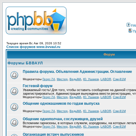
FA
П
Текущее время Вс Авг 09, 2026 10:52
Список форумов www.bvvaul.ru
Форум
Форумы БВВАУЛ
Правила форума. Объявления Администрации. Оглавление
Модераторы
Георг-74
,
Мистер
,
ВедьМА
,
Ю. Ушаков
,
LABOR
,
Сэм-81М
Гостевой форум
Уважаемый гость! Для того, чтобы оставить сообщение на данной стра
зарегистрироваться. Администрация вынуждена ввести регистрацию, ч
Модераторы
Георг-74
,
Мистер
,
ВедьМА
,
Ю. Ушаков
,
LABOR
,
Сэм-81М
Общение однокашников по годам выпуска
Модераторы
Георг-74
,
Мистер
,
ВедьМА
,
Ю. Ушаков
,
LABOR
,
Сэм-81М
Общение однополчан, сослуживцев, друзей
Вспомним гарнизоны, в которых служили, аэродромы, на которых летал
Модераторы
Георг-74
,
Мистер
,
ВедьМА
,
Ю. Ушаков
,
LABOR
,
Сэм-81М
Организация встреч выпускников