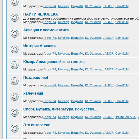
Модераторы
Георг-74
,
Мистер
,
ВедьМА
,
Ю. Ушаков
,
LABOR
,
Сэм-81М
НАЙТИ ЧЕЛОВЕКА
Для размещения сообщений на данном форуме регистрироваться не об
Модераторы
Георг-74
,
Мистер
,
ВедьМА
,
Ю. Ушаков
,
LABOR
,
Сэм-81М
Авиация и космонавтика
Модераторы
Георг-74
,
Мистер
,
ВедьМА
,
Ю. Ушаков
,
LABOR
,
Сэм-81М
История Авиации.
Модераторы
Георг-74
,
Мистер
,
ВедьМА
,
Ю. Ушаков
,
LABOR
,
Сэм-81М
Юмор. Авиационный и не только...
Модераторы
Георг-74
,
Мистер
,
ВедьМА
,
Ю. Ушаков
,
LABOR
,
Сэм-81М
Поздравляю!
Модераторы
Георг-74
,
Мистер
,
ВедьМА
,
Ю. Ушаков
,
LABOR
,
Сэм-81М
Увлечения
Модераторы
Георг-74
,
Мистер
,
ВедьМА
,
Ю. Ушаков
,
LABOR
,
Сэм-81М
Спорт, музыка, литература, искусство...
Модераторы
Георг-74
,
Мистер
,
ВедьМА
,
Ю. Ушаков
,
LABOR
,
Фомичев А.П.
,
Это интересно
Модераторы
Георг-74
,
Мистер
,
ВедьМА
,
Ю. Ушаков
,
LABOR
,
Сэм-81М