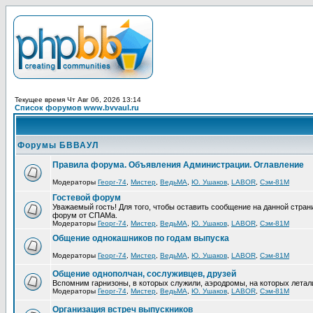
Текущее время Чт Авг 06, 2026 13:14
Список форумов www.bvvaul.ru
Форумы БВВАУЛ
Правила форума. Объявления Администрации. Оглавление
Модераторы
Георг-74
,
Мистер
,
ВедьМА
,
Ю. Ушаков
,
LABOR
,
Сэм-81М
Гостевой форум
Уважаемый гость! Для того, чтобы оставить сообщение на данной стра
форум от СПАМа.
Модераторы
Георг-74
,
Мистер
,
ВедьМА
,
Ю. Ушаков
,
LABOR
,
Сэм-81М
Общение однокашников по годам выпуска
Модераторы
Георг-74
,
Мистер
,
ВедьМА
,
Ю. Ушаков
,
LABOR
,
Сэм-81М
Общение однополчан, сослуживцев, друзей
Вспомним гарнизоны, в которых служили, аэродромы, на которых летал
Модераторы
Георг-74
,
Мистер
,
ВедьМА
,
Ю. Ушаков
,
LABOR
,
Сэм-81М
Организация встреч выпускников