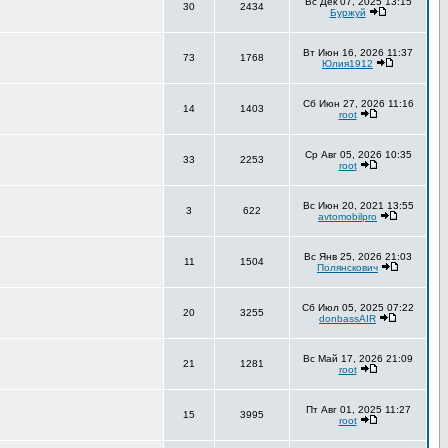
Вс Дек 07, 2025 13:15
30
2434
Буржуй
Вт Июн 16, 2026 11:37
73
1768
Юлия1912
Сб Июн 27, 2026 11:16
14
1403
root
Ср Авг 05, 2026 10:35
33
2253
root
Вс Июн 20, 2021 13:55
3
622
avtomobilpro
Вс Янв 25, 2026 21:03
11
1504
Полянскович
Сб Июл 05, 2025 07:22
20
3255
donbassAIR
Вс Май 17, 2026 21:09
21
1281
root
Пт Авг 01, 2025 11:27
15
3995
root