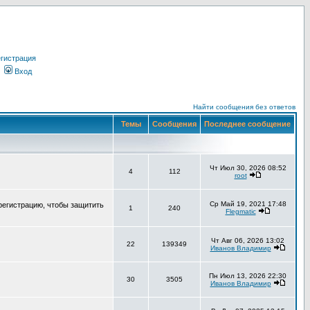
гистрация
Вход
Найти сообщения без ответов
Темы
Сообщения
Последнее сообщение
Чт Июл 30, 2026 08:52
4
112
root
Ср Май 19, 2021 17:48
регистрацию, чтобы защитить
1
240
Flegmatic
Чт Авг 06, 2026 13:02
22
139349
Иванов Владимир
Пн Июл 13, 2026 22:30
30
3505
Иванов Владимир