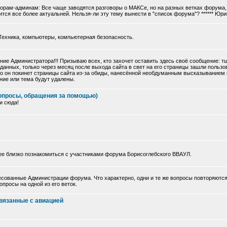
торам-админам: Все чаще заводятся разговоры о МАКСе, но на разных ветках форума, 
тся все более актуальней. Нельзя-ли эту тему вынести в "список форума"? ****** Юри
Техника, компьютеры, компьютерная безопасность.
ие Администратора!!! Призываю всех, кто захочет оставить здесь своё сообщение: 
данных, только через месяц после выхода сайта в свет на его страницы зашли польз
 что он покинет страницы сайта из-за обиды, нанесённой необдуманным высказыванием
ние или тема будут удалены.
опросы, обращения за помощью)
и сюда!
ее близко познакомиться с участниками форума Борисоглебского ВВАУЛ.
сованные Администрации форума. Что характерно, одни и те же вопросы повторяются
просы на одной из его веток.
вязанные с авиацией