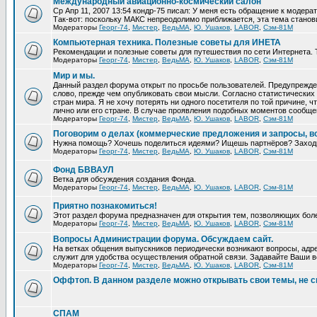
Международный авиационно-космический салон
Ср Апр 11, 2007 13:54 кондр-75 писал: У меня есть обращение к модера
Так-вот: поскольку МАКС непреодолимо приближается, эта тема станови
Модераторы
Георг-74
,
Мистер
,
ВедьМА
,
Ю. Ушаков
,
LABOR
,
Сэм-81М
Компьютерная техника. Полезные советы для ИНЕТА
Рекомендации и полезные советы для путешествия по сети Интернета. 
Модераторы
Георг-74
,
Мистер
,
ВедьМА
,
Ю. Ушаков
,
LABOR
,
Сэм-81М
Мир и мы.
Данный раздел форума открыт по просьбе пользователей. Предупрежден
слово, прежде чем опубликовать свои мысли. Согласно статистических 
стран мира. Я не хочу потерять ни одного посетителя по той причине,
лично или его стране. В случае проявления подобных моментов сообще
Модераторы
Георг-74
,
Мистер
,
ВедьМА
,
Ю. Ушаков
,
LABOR
,
Сэм-81М
Поговорим о делах (коммерческие предложения и запросы, в
Нужна помощь? Хочешь поделиться идеями? Ищешь партнёров? Заход
Модераторы
Георг-74
,
Мистер
,
ВедьМА
,
Ю. Ушаков
,
LABOR
,
Сэм-81М
Фонд БВВАУЛ
Ветка для обсуждения создания Фонда.
Модераторы
Георг-74
,
Мистер
,
ВедьМА
,
Ю. Ушаков
,
LABOR
,
Сэм-81М
Приятно познакомиться!
Этот раздел форума предназначен для открытия тем, позволяющих бол
Модераторы
Георг-74
,
Мистер
,
ВедьМА
,
Ю. Ушаков
,
LABOR
,
Сэм-81М
Вопросы Администрации форума. Обсуждаем сайт.
На ветках общения выпускников периодически возникают вопросы, адре
служит для удобства осуществления обратной связи. Задавайте Ваши во
Модераторы
Георг-74
,
Мистер
,
ВедьМА
,
Ю. Ушаков
,
LABOR
,
Сэм-81М
Оффтоп. В данном разделе можно открывать свои темы, не с
СПАМ