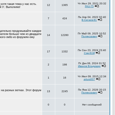
Чт Июл 29, 2021 20:32
хотя такая тема у нас есть.
12
1365
FAU-75
й У.: Выполняю!
Пн Апр 04, 2022 02:40
7
424
В.Сигаев-81
тщательно продумывайте каждое
Пт Май 09, 2025 10:52
ователи больше чем из двадцати
14
12280
Полянскович
 кого-либо из форумян ему
Пн Сен 23, 2024 23:40
17
1332
Сэм-81М
Пт Дек 06, 2024 01:52
2
198
Иванов Владимир
Чт Июл 09, 2015 12:34
1
16
arturs007
Пн Янв 12, 2026 20:15
 на разных ветках. Этот форум
13
2245
Полянскович
0
0
Нет сообщений