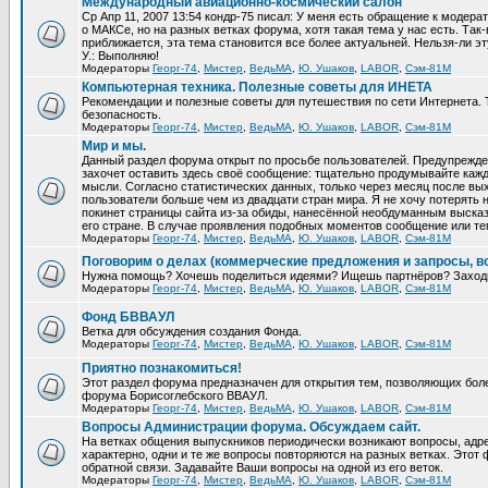
Международный авиационно-космический салон
Ср Апр 11, 2007 13:54 кондр-75 писал: У меня есть обращение к модер
о МАКСе, но на разных ветках форума, хотя такая тема у нас есть. Та
приближается, эта тема становится все более актуальней. Нельзя-ли эт
У.: Выполняю!
Модераторы
Георг-74
,
Мистер
,
ВедьМА
,
Ю. Ушаков
,
LABOR
,
Сэм-81М
Компьютерная техника. Полезные советы для ИНЕТА
Рекомендации и полезные советы для путешествия по сети Интернета.
безопасность.
Модераторы
Георг-74
,
Мистер
,
ВедьМА
,
Ю. Ушаков
,
LABOR
,
Сэм-81М
Мир и мы.
Данный раздел форума открыт по просьбе пользователей. Предупрежден
захочет оставить здесь своё сообщение: тщательно продумывайте кажд
мысли. Согласно статистических данных, только через месяц после вых
пользователи больше чем из двадцати стран мира. Я не хочу потерять н
покинет страницы сайта из-за обиды, нанесённой необдуманным выска
его стране. В случае проявления подобных моментов сообщение или те
Модераторы
Георг-74
,
Мистер
,
ВедьМА
,
Ю. Ушаков
,
LABOR
,
Сэм-81М
Поговорим о делах (коммерческие предложения и запросы, в
Нужна помощь? Хочешь поделиться идеями? Ищешь партнёров? Заход
Модераторы
Георг-74
,
Мистер
,
ВедьМА
,
Ю. Ушаков
,
LABOR
,
Сэм-81М
Фонд БВВАУЛ
Ветка для обсуждения создания Фонда.
Модераторы
Георг-74
,
Мистер
,
ВедьМА
,
Ю. Ушаков
,
LABOR
,
Сэм-81М
Приятно познакомиться!
Этот раздел форума предназначен для открытия тем, позволяющих бол
форума Борисоглебского ВВАУЛ.
Модераторы
Георг-74
,
Мистер
,
ВедьМА
,
Ю. Ушаков
,
LABOR
,
Сэм-81М
Вопросы Администрации форума. Обсуждаем сайт.
На ветках общения выпускников периодически возникают вопросы, ад
характерно, одни и те же вопросы повторяются на разных ветках. Это
обратной связи. Задавайте Ваши вопросы на одной из его веток.
Модераторы
Георг-74
,
Мистер
,
ВедьМА
,
Ю. Ушаков
,
LABOR
,
Сэм-81М