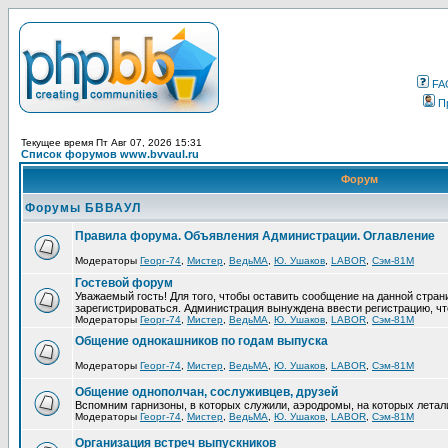
FA
П
Текущее время Пт Авг 07, 2026 15:31
Список форумов www.bvvaul.ru
Форум
Форумы БВВАУЛ
Правила форума. Объявления Администрации. Оглавление
Модераторы
Георг-74
,
Мистер
,
ВедьМА
,
Ю. Ушаков
,
LABOR
,
Сэм-81М
Гостевой форум
Уважаемый гость! Для того, чтобы оставить сообщение на данной стра
зарегистрироваться. Администрация вынуждена ввести регистрацию, ч
Модераторы
Георг-74
,
Мистер
,
ВедьМА
,
Ю. Ушаков
,
LABOR
,
Сэм-81М
Общение однокашников по годам выпуска
Модераторы
Георг-74
,
Мистер
,
ВедьМА
,
Ю. Ушаков
,
LABOR
,
Сэм-81М
Общение однополчан, сослуживцев, друзей
Вспомним гарнизоны, в которых служили, аэродромы, на которых летал
Модераторы
Георг-74
,
Мистер
,
ВедьМА
,
Ю. Ушаков
,
LABOR
,
Сэм-81М
Организация встреч выпускников