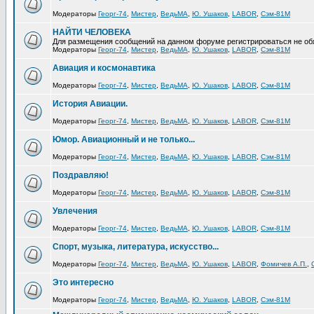
Модераторы
Георг-74
,
Мистер
,
ВедьМА
,
Ю. Ушаков
,
LABOR
,
Сэм-81М
НАЙТИ ЧЕЛОВЕКА
Для размещения сообщений на данном форуме регистрироваться не об
Модераторы
Георг-74
,
Мистер
,
ВедьМА
,
Ю. Ушаков
,
LABOR
,
Сэм-81М
Авиация и космонавтика
Модераторы
Георг-74
,
Мистер
,
ВедьМА
,
Ю. Ушаков
,
LABOR
,
Сэм-81М
История Авиации.
Модераторы
Георг-74
,
Мистер
,
ВедьМА
,
Ю. Ушаков
,
LABOR
,
Сэм-81М
Юмор. Авиационный и не только...
Модераторы
Георг-74
,
Мистер
,
ВедьМА
,
Ю. Ушаков
,
LABOR
,
Сэм-81М
Поздравляю!
Модераторы
Георг-74
,
Мистер
,
ВедьМА
,
Ю. Ушаков
,
LABOR
,
Сэм-81М
Увлечения
Модераторы
Георг-74
,
Мистер
,
ВедьМА
,
Ю. Ушаков
,
LABOR
,
Сэм-81М
Спорт, музыка, литература, искусство...
Модераторы
Георг-74
,
Мистер
,
ВедьМА
,
Ю. Ушаков
,
LABOR
,
Фомичев А.П.
,
Это интересно
Модераторы
Георг-74
,
Мистер
,
ВедьМА
,
Ю. Ушаков
,
LABOR
,
Сэм-81М