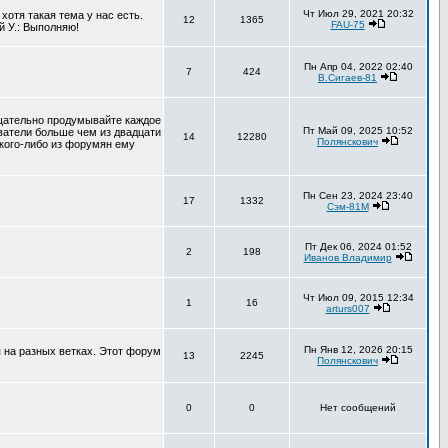
Чт Июл 29, 2021 20:32
хотя такая тема у нас есть.
12
1365
FAU-75
й У.: Выполняю!
Пн Апр 04, 2022 02:40
7
424
В.Сигаев-81
тщательно продумывайте каждое
Пт Май 09, 2025 10:52
ователи больше чем из двадцати
14
12280
Полянскович
 кого-либо из форумян ему
Пн Сен 23, 2024 23:40
17
1332
Сэм-81М
Пт Дек 06, 2024 01:52
2
198
Иванов Владимир
Чт Июл 09, 2015 12:34
1
16
arturs007
Пн Янв 12, 2026 20:15
 на разных ветках. Этот форум
13
2245
Полянскович
0
0
Нет сообщений