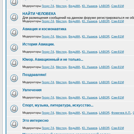
Модераторы
Георг-74
,
Мистер
,
ВедьМА
,
Ю. Ушаков
,
LABOR
,
Сэм-81М
НАЙТИ ЧЕЛОВЕКА
Для размещения сообщений на данном форуме регистрироваться не об
Модераторы
Георг-74
,
Мистер
,
ВедьМА
,
Ю. Ушаков
,
LABOR
,
Сэм-81М
Авиация и космонавтика
Модераторы
Георг-74
,
Мистер
,
ВедьМА
,
Ю. Ушаков
,
LABOR
,
Сэм-81М
История Авиации.
Модераторы
Георг-74
,
Мистер
,
ВедьМА
,
Ю. Ушаков
,
LABOR
,
Сэм-81М
Юмор. Авиационный и не только...
Модераторы
Георг-74
,
Мистер
,
ВедьМА
,
Ю. Ушаков
,
LABOR
,
Сэм-81М
Поздравляю!
Модераторы
Георг-74
,
Мистер
,
ВедьМА
,
Ю. Ушаков
,
LABOR
,
Сэм-81М
Увлечения
Модераторы
Георг-74
,
Мистер
,
ВедьМА
,
Ю. Ушаков
,
LABOR
,
Сэм-81М
Спорт, музыка, литература, искусство...
Модераторы
Георг-74
,
Мистер
,
ВедьМА
,
Ю. Ушаков
,
LABOR
,
Фомичев А.П.
,
Это интересно
Модераторы
Георг-74
,
Мистер
,
ВедьМА
,
Ю. Ушаков
,
LABOR
,
Сэм-81М