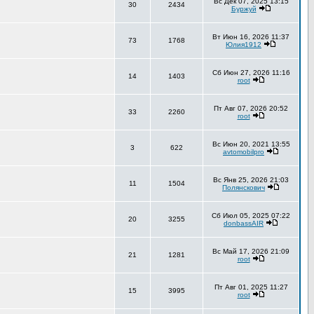
Вс Дек 07, 2025 13:15
30
2434
Буржуй
Вт Июн 16, 2026 11:37
73
1768
Юлия1912
Сб Июн 27, 2026 11:16
14
1403
root
Пт Авг 07, 2026 20:52
33
2260
root
Вс Июн 20, 2021 13:55
3
622
avtomobilpro
Вс Янв 25, 2026 21:03
11
1504
Полянскович
Сб Июл 05, 2025 07:22
20
3255
donbassAIR
Вс Май 17, 2026 21:09
21
1281
root
Пт Авг 01, 2025 11:27
15
3995
root