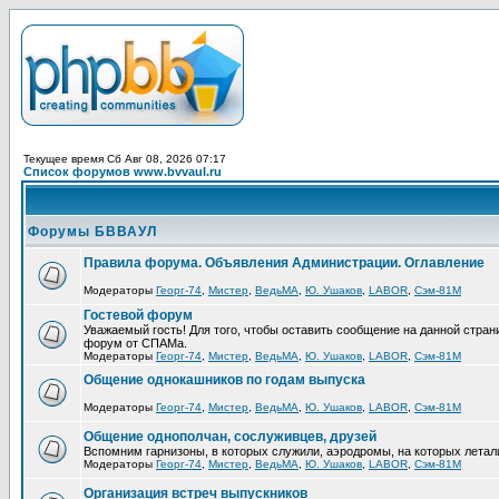
Текущее время Сб Авг 08, 2026 07:17
Список форумов www.bvvaul.ru
Форумы БВВАУЛ
Правила форума. Объявления Администрации. Оглавление
Модераторы
Георг-74
,
Мистер
,
ВедьМА
,
Ю. Ушаков
,
LABOR
,
Сэм-81М
Гостевой форум
Уважаемый гость! Для того, чтобы оставить сообщение на данной стра
форум от СПАМа.
Модераторы
Георг-74
,
Мистер
,
ВедьМА
,
Ю. Ушаков
,
LABOR
,
Сэм-81М
Общение однокашников по годам выпуска
Модераторы
Георг-74
,
Мистер
,
ВедьМА
,
Ю. Ушаков
,
LABOR
,
Сэм-81М
Общение однополчан, сослуживцев, друзей
Вспомним гарнизоны, в которых служили, аэродромы, на которых летал
Модераторы
Георг-74
,
Мистер
,
ВедьМА
,
Ю. Ушаков
,
LABOR
,
Сэм-81М
Организация встреч выпускников