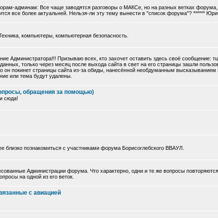
торам-админам: Все чаще заводятся разговоры о МАКСе, но на разных ветках форума, 
тся все более актуальней. Нельзя-ли эту тему вынести в "список форума"? ****** Юри
Техника, компьютеры, компьютерная безопасность.
ие Администратора!!! Призываю всех, кто захочет оставить здесь своё сообщение: 
данных, только через месяц после выхода сайта в свет на его страницы зашли польз
 что он покинет страницы сайта из-за обиды, нанесённой необдуманным высказыванием
ние или тема будут удалены.
опросы, обращения за помощью)
и сюда!
ее близко познакомиться с участниками форума Борисоглебского ВВАУЛ.
сованные Администрации форума. Что характерно, одни и те же вопросы повторяются
просы на одной из его веток.
вязанные с авиацией