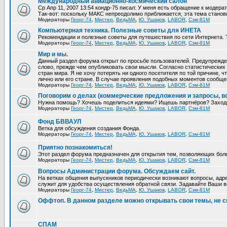
Международный авиационно-космический салон
Ср Апр 11, 2007 13:54 кондр-75 писал: У меня есть обращение к модера
Так-вот: поскольку МАКС непреодолимо приближается, эта тема станови
Модераторы
Георг-74
,
Мистер
,
ВедьМА
,
Ю. Ушаков
,
LABOR
,
Сэм-81М
Компьютерная техника. Полезные советы для ИНЕТА
Рекомендации и полезные советы для путешествия по сети Интернета. 
Модераторы
Георг-74
,
Мистер
,
ВедьМА
,
Ю. Ушаков
,
LABOR
,
Сэм-81М
Мир и мы.
Данный раздел форума открыт по просьбе пользователей. Предупрежден
слово, прежде чем опубликовать свои мысли. Согласно статистических 
стран мира. Я не хочу потерять ни одного посетителя по той причине,
лично или его стране. В случае проявления подобных моментов сообще
Модераторы
Георг-74
,
Мистер
,
ВедьМА
,
Ю. Ушаков
,
LABOR
,
Сэм-81М
Поговорим о делах (коммерческие предложения и запросы, в
Нужна помощь? Хочешь поделиться идеями? Ищешь партнёров? Заход
Модераторы
Георг-74
,
Мистер
,
ВедьМА
,
Ю. Ушаков
,
LABOR
,
Сэм-81М
Фонд БВВАУЛ
Ветка для обсуждения создания Фонда.
Модераторы
Георг-74
,
Мистер
,
ВедьМА
,
Ю. Ушаков
,
LABOR
,
Сэм-81М
Приятно познакомиться!
Этот раздел форума предназначен для открытия тем, позволяющих бол
Модераторы
Георг-74
,
Мистер
,
ВедьМА
,
Ю. Ушаков
,
LABOR
,
Сэм-81М
Вопросы Администрации форума. Обсуждаем сайт.
На ветках общения выпускников периодически возникают вопросы, адре
служит для удобства осуществления обратной связи. Задавайте Ваши во
Модераторы
Георг-74
,
Мистер
,
ВедьМА
,
Ю. Ушаков
,
LABOR
,
Сэм-81М
Оффтоп. В данном разделе можно открывать свои темы, не с
СПАМ