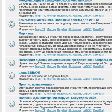
Международный авиационно-космический салон
Ср Апр 11, 2007 13:54 кондр-75 писал: У меня есть обращение к модер
о МАКСе, но на разных ветках форума, хотя такая тема у нас есть. Та
приближается, эта тема становится все более актуальней. Нельзя-ли эт
У.: Выполняю!
Модераторы
Георг-74
,
Мистер
,
ВедьМА
,
Ю. Ушаков
,
LABOR
,
Сэм-81М
Компьютерная техника. Полезные советы для ИНЕТА
Рекомендации и полезные советы для путешествия по сети Интернета.
безопасность.
Модераторы
Георг-74
,
Мистер
,
ВедьМА
,
Ю. Ушаков
,
LABOR
,
Сэм-81М
Мир и мы.
Данный раздел форума открыт по просьбе пользователей. Предупрежден
захочет оставить здесь своё сообщение: тщательно продумывайте кажд
мысли. Согласно статистических данных, только через месяц после вых
пользователи больше чем из двадцати стран мира. Я не хочу потерять н
покинет страницы сайта из-за обиды, нанесённой необдуманным выска
его стране. В случае проявления подобных моментов сообщение или те
Модераторы
Георг-74
,
Мистер
,
ВедьМА
,
Ю. Ушаков
,
LABOR
,
Сэм-81М
Поговорим о делах (коммерческие предложения и запросы, в
Нужна помощь? Хочешь поделиться идеями? Ищешь партнёров? Заход
Модераторы
Георг-74
,
Мистер
,
ВедьМА
,
Ю. Ушаков
,
LABOR
,
Сэм-81М
Фонд БВВАУЛ
Ветка для обсуждения создания Фонда.
Модераторы
Георг-74
,
Мистер
,
ВедьМА
,
Ю. Ушаков
,
LABOR
,
Сэм-81М
Приятно познакомиться!
Этот раздел форума предназначен для открытия тем, позволяющих бол
форума Борисоглебского ВВАУЛ.
Модераторы
Георг-74
,
Мистер
,
ВедьМА
,
Ю. Ушаков
,
LABOR
,
Сэм-81М
Вопросы Администрации форума. Обсуждаем сайт.
На ветках общения выпускников периодически возникают вопросы, ад
характерно, одни и те же вопросы повторяются на разных ветках. Это
обратной связи. Задавайте Ваши вопросы на одной из его веток.
Модераторы
Георг-74
,
Мистер
,
ВедьМА
,
Ю. Ушаков
,
LABOR
,
Сэм-81М