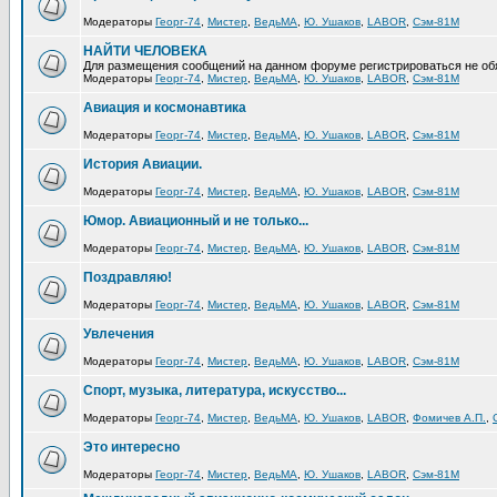
Модераторы
Георг-74
,
Мистер
,
ВедьМА
,
Ю. Ушаков
,
LABOR
,
Сэм-81М
НАЙТИ ЧЕЛОВЕКА
Для размещения сообщений на данном форуме регистрироваться не об
Модераторы
Георг-74
,
Мистер
,
ВедьМА
,
Ю. Ушаков
,
LABOR
,
Сэм-81М
Авиация и космонавтика
Модераторы
Георг-74
,
Мистер
,
ВедьМА
,
Ю. Ушаков
,
LABOR
,
Сэм-81М
История Авиации.
Модераторы
Георг-74
,
Мистер
,
ВедьМА
,
Ю. Ушаков
,
LABOR
,
Сэм-81М
Юмор. Авиационный и не только...
Модераторы
Георг-74
,
Мистер
,
ВедьМА
,
Ю. Ушаков
,
LABOR
,
Сэм-81М
Поздравляю!
Модераторы
Георг-74
,
Мистер
,
ВедьМА
,
Ю. Ушаков
,
LABOR
,
Сэм-81М
Увлечения
Модераторы
Георг-74
,
Мистер
,
ВедьМА
,
Ю. Ушаков
,
LABOR
,
Сэм-81М
Спорт, музыка, литература, искусство...
Модераторы
Георг-74
,
Мистер
,
ВедьМА
,
Ю. Ушаков
,
LABOR
,
Фомичев А.П.
,
Это интересно
Модераторы
Георг-74
,
Мистер
,
ВедьМА
,
Ю. Ушаков
,
LABOR
,
Сэм-81М