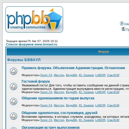
FA
П
Текущее время Пт Авг 07, 2026 10:11
Список форумов www.bvvaul.ru
Форум
Форумы БВВАУЛ
Правила форума. Объявления Администрации. Оглавление
Модераторы
Георг-74
,
Мистер
,
ВедьМА
,
Ю. Ушаков
,
LABOR
,
Сэм-81М
Гостевой форум
Уважаемый гость! Для того, чтобы оставить сообщение на данной стра
зарегистрироваться. Администрация вынуждена ввести регистрацию, ч
Модераторы
Георг-74
,
Мистер
,
ВедьМА
,
Ю. Ушаков
,
LABOR
,
Сэм-81М
Общение однокашников по годам выпуска
Модераторы
Георг-74
,
Мистер
,
ВедьМА
,
Ю. Ушаков
,
LABOR
,
Сэм-81М
Общение однополчан, сослуживцев, друзей
Вспомним гарнизоны, в которых служили, аэродромы, на которых летал
Модераторы
Георг-74
,
Мистер
,
ВедьМА
,
Ю. Ушаков
,
LABOR
,
Сэм-81М
Организация встреч выпускников