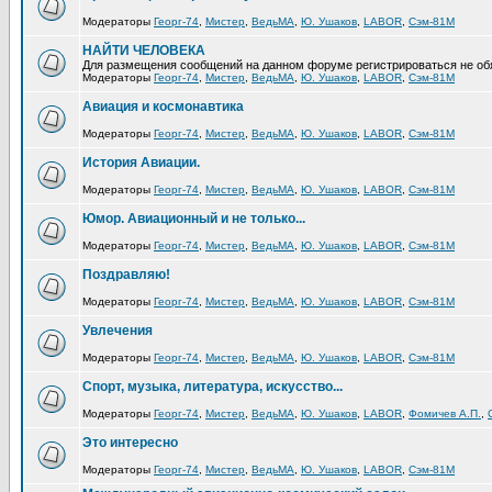
Модераторы
Георг-74
,
Мистер
,
ВедьМА
,
Ю. Ушаков
,
LABOR
,
Сэм-81М
НАЙТИ ЧЕЛОВЕКА
Для размещения сообщений на данном форуме регистрироваться не об
Модераторы
Георг-74
,
Мистер
,
ВедьМА
,
Ю. Ушаков
,
LABOR
,
Сэм-81М
Авиация и космонавтика
Модераторы
Георг-74
,
Мистер
,
ВедьМА
,
Ю. Ушаков
,
LABOR
,
Сэм-81М
История Авиации.
Модераторы
Георг-74
,
Мистер
,
ВедьМА
,
Ю. Ушаков
,
LABOR
,
Сэм-81М
Юмор. Авиационный и не только...
Модераторы
Георг-74
,
Мистер
,
ВедьМА
,
Ю. Ушаков
,
LABOR
,
Сэм-81М
Поздравляю!
Модераторы
Георг-74
,
Мистер
,
ВедьМА
,
Ю. Ушаков
,
LABOR
,
Сэм-81М
Увлечения
Модераторы
Георг-74
,
Мистер
,
ВедьМА
,
Ю. Ушаков
,
LABOR
,
Сэм-81М
Спорт, музыка, литература, искусство...
Модераторы
Георг-74
,
Мистер
,
ВедьМА
,
Ю. Ушаков
,
LABOR
,
Фомичев А.П.
,
Это интересно
Модераторы
Георг-74
,
Мистер
,
ВедьМА
,
Ю. Ушаков
,
LABOR
,
Сэм-81М