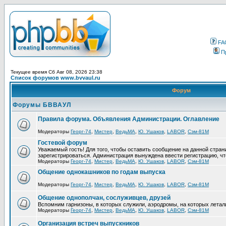
FA
П
Текущее время Сб Авг 08, 2026 23:38
Список форумов www.bvvaul.ru
Форум
Форумы БВВАУЛ
Правила форума. Объявления Администрации. Оглавление
Модераторы
Георг-74
,
Мистер
,
ВедьМА
,
Ю. Ушаков
,
LABOR
,
Сэм-81М
Гостевой форум
Уважаемый гость! Для того, чтобы оставить сообщение на данной стра
зарегистрироваться. Администрация вынуждена ввести регистрацию, ч
Модераторы
Георг-74
,
Мистер
,
ВедьМА
,
Ю. Ушаков
,
LABOR
,
Сэм-81М
Общение однокашников по годам выпуска
Модераторы
Георг-74
,
Мистер
,
ВедьМА
,
Ю. Ушаков
,
LABOR
,
Сэм-81М
Общение однополчан, сослуживцев, друзей
Вспомним гарнизоны, в которых служили, аэродромы, на которых летал
Модераторы
Георг-74
,
Мистер
,
ВедьМА
,
Ю. Ушаков
,
LABOR
,
Сэм-81М
Организация встреч выпускников