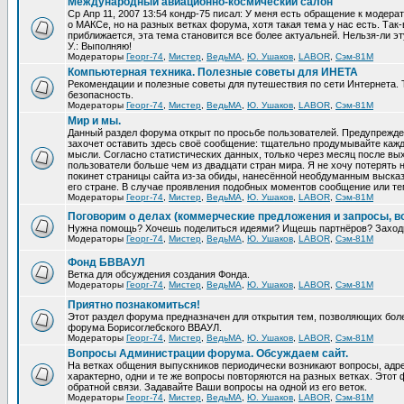
Международный авиационно-космический салон
Ср Апр 11, 2007 13:54 кондр-75 писал: У меня есть обращение к модер
о МАКСе, но на разных ветках форума, хотя такая тема у нас есть. Та
приближается, эта тема становится все более актуальней. Нельзя-ли эт
У.: Выполняю!
Модераторы
Георг-74
,
Мистер
,
ВедьМА
,
Ю. Ушаков
,
LABOR
,
Сэм-81М
Компьютерная техника. Полезные советы для ИНЕТА
Рекомендации и полезные советы для путешествия по сети Интернета.
безопасность.
Модераторы
Георг-74
,
Мистер
,
ВедьМА
,
Ю. Ушаков
,
LABOR
,
Сэм-81М
Мир и мы.
Данный раздел форума открыт по просьбе пользователей. Предупрежден
захочет оставить здесь своё сообщение: тщательно продумывайте кажд
мысли. Согласно статистических данных, только через месяц после вых
пользователи больше чем из двадцати стран мира. Я не хочу потерять н
покинет страницы сайта из-за обиды, нанесённой необдуманным выска
его стране. В случае проявления подобных моментов сообщение или те
Модераторы
Георг-74
,
Мистер
,
ВедьМА
,
Ю. Ушаков
,
LABOR
,
Сэм-81М
Поговорим о делах (коммерческие предложения и запросы, в
Нужна помощь? Хочешь поделиться идеями? Ищешь партнёров? Заход
Модераторы
Георг-74
,
Мистер
,
ВедьМА
,
Ю. Ушаков
,
LABOR
,
Сэм-81М
Фонд БВВАУЛ
Ветка для обсуждения создания Фонда.
Модераторы
Георг-74
,
Мистер
,
ВедьМА
,
Ю. Ушаков
,
LABOR
,
Сэм-81М
Приятно познакомиться!
Этот раздел форума предназначен для открытия тем, позволяющих бол
форума Борисоглебского ВВАУЛ.
Модераторы
Георг-74
,
Мистер
,
ВедьМА
,
Ю. Ушаков
,
LABOR
,
Сэм-81М
Вопросы Администрации форума. Обсуждаем сайт.
На ветках общения выпускников периодически возникают вопросы, ад
характерно, одни и те же вопросы повторяются на разных ветках. Это
обратной связи. Задавайте Ваши вопросы на одной из его веток.
Модераторы
Георг-74
,
Мистер
,
ВедьМА
,
Ю. Ушаков
,
LABOR
,
Сэм-81М