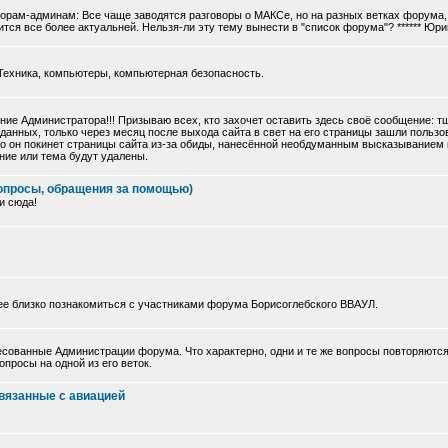
торам-админам: Все чаще заводятся разговоры о МАКСе, но на разных ветках форума, 
тся все более актуальней. Нельзя-ли эту тему вынести в "список форума"? ****** Юри
Техника, компьютеры, компьютерная безопасность.
ие Администратора!!! Призываю всех, кто захочет оставить здесь своё сообщение: 
данных, только через месяц после выхода сайта в свет на его страницы зашли польз
 что он покинет страницы сайта из-за обиды, нанесённой необдуманным высказыванием
ние или тема будут удалены.
опросы, обращения за помощью)
и сюда!
ее близко познакомиться с участниками форума Борисоглебского ВВАУЛ.
сованные Администрации форума. Что характерно, одни и те же вопросы повторяются
просы на одной из его веток.
вязанные с авиацией