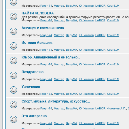
Модераторы
Георг-74
,
Мистер
,
ВедьМА
,
Ю. Ушаков
,
LABOR
,
Сэм-81М
НАЙТИ ЧЕЛОВЕКА
Для размещения сообщений на данном форуме регистрироваться не об
Модераторы
Георг-74
,
Мистер
,
ВедьМА
,
Ю. Ушаков
,
LABOR
,
Сэм-81М
Авиация и космонавтика
Модераторы
Георг-74
,
Мистер
,
ВедьМА
,
Ю. Ушаков
,
LABOR
,
Сэм-81М
История Авиации.
Модераторы
Георг-74
,
Мистер
,
ВедьМА
,
Ю. Ушаков
,
LABOR
,
Сэм-81М
Юмор. Авиационный и не только...
Модераторы
Георг-74
,
Мистер
,
ВедьМА
,
Ю. Ушаков
,
LABOR
,
Сэм-81М
Поздравляю!
Модераторы
Георг-74
,
Мистер
,
ВедьМА
,
Ю. Ушаков
,
LABOR
,
Сэм-81М
Увлечения
Модераторы
Георг-74
,
Мистер
,
ВедьМА
,
Ю. Ушаков
,
LABOR
,
Сэм-81М
Спорт, музыка, литература, искусство...
Модераторы
Георг-74
,
Мистер
,
ВедьМА
,
Ю. Ушаков
,
LABOR
,
Фомичев А.П.
,
Это интересно
Модераторы
Георг-74
,
Мистер
,
ВедьМА
,
Ю. Ушаков
,
LABOR
,
Сэм-81М