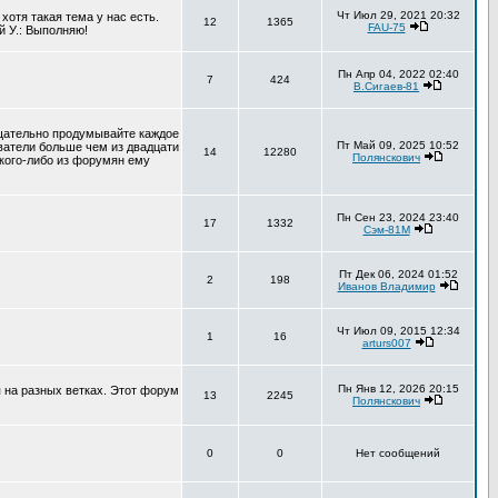
Чт Июл 29, 2021 20:32
хотя такая тема у нас есть.
12
1365
FAU-75
й У.: Выполняю!
Пн Апр 04, 2022 02:40
7
424
В.Сигаев-81
тщательно продумывайте каждое
Пт Май 09, 2025 10:52
ователи больше чем из двадцати
14
12280
Полянскович
 кого-либо из форумян ему
Пн Сен 23, 2024 23:40
17
1332
Сэм-81М
Пт Дек 06, 2024 01:52
2
198
Иванов Владимир
Чт Июл 09, 2015 12:34
1
16
arturs007
Пн Янв 12, 2026 20:15
 на разных ветках. Этот форум
13
2245
Полянскович
0
0
Нет сообщений