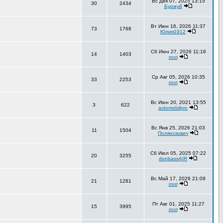
Вс Дек 07, 2025 13:15
30
2434
Буржуй
Вт Июн 16, 2026 11:37
73
1768
Юлия1912
Сб Июн 27, 2026 11:16
14
1403
root
Ср Авг 05, 2026 10:35
33
2253
root
Вс Июн 20, 2021 13:55
3
622
avtomobilpro
Вс Янв 25, 2026 21:03
11
1504
Полянскович
Сб Июл 05, 2025 07:22
20
3255
donbassAIR
Вс Май 17, 2026 21:09
21
1281
root
Пт Авг 01, 2025 11:27
15
3995
root