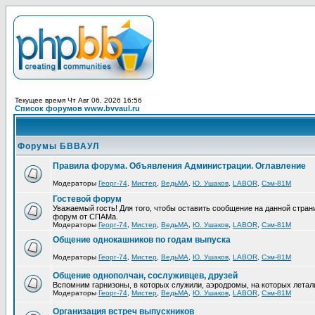
Текущее время Чт Авг 06, 2026 16:56
Список форумов www.bvvaul.ru
Форумы БВВАУЛ
Правила форума. Объявления Администрации. Оглавление
Модераторы
Георг-74
,
Мистер
,
ВедьМА
,
Ю. Ушаков
,
LABOR
,
Сэм-81М
Гостевой форум
Уважаемый гость! Для того, чтобы оставить сообщение на данной стра
форум от СПАМа.
Модераторы
Георг-74
,
Мистер
,
ВедьМА
,
Ю. Ушаков
,
LABOR
,
Сэм-81М
Общение однокашников по годам выпуска
Модераторы
Георг-74
,
Мистер
,
ВедьМА
,
Ю. Ушаков
,
LABOR
,
Сэм-81М
Общение однополчан, сослуживцев, друзей
Вспомним гарнизоны, в которых служили, аэродромы, на которых летал
Модераторы
Георг-74
,
Мистер
,
ВедьМА
,
Ю. Ушаков
,
LABOR
,
Сэм-81М
Организация встреч выпускников