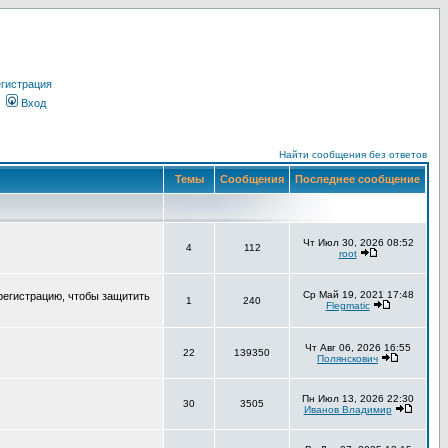
гистрация
Вход
Найти сообщения без ответов
Темы
Сообщения
Последнее сообщение
Чт Июл 30, 2026 08:52
4
112
root
Ср Май 19, 2021 17:48
регистрацию, чтобы защитить
1
240
Flegmatic
Чт Авг 06, 2026 16:55
22
139350
Полянскович
Пн Июл 13, 2026 22:30
30
3505
Иванов Владимир