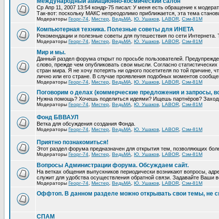
Международный авиационно-космический салон
Ср Апр 11, 2007 13:54 кондр-75 писал: У меня есть обращение к модера
Так-вот: поскольку МАКС непреодолимо приближается, эта тема станови
Модераторы
Георг-74
,
Мистер
,
ВедьМА
,
Ю. Ушаков
,
LABOR
,
Сэм-81М
Компьютерная техника. Полезные советы для ИНЕТА
Рекомендации и полезные советы для путешествия по сети Интернета. 
Модераторы
Георг-74
,
Мистер
,
ВедьМА
,
Ю. Ушаков
,
LABOR
,
Сэм-81М
Мир и мы.
Данный раздел форума открыт по просьбе пользователей. Предупрежден
слово, прежде чем опубликовать свои мысли. Согласно статистических 
стран мира. Я не хочу потерять ни одного посетителя по той причине,
лично или его стране. В случае проявления подобных моментов сообще
Модераторы
Георг-74
,
Мистер
,
ВедьМА
,
Ю. Ушаков
,
LABOR
,
Сэм-81М
Поговорим о делах (коммерческие предложения и запросы, в
Нужна помощь? Хочешь поделиться идеями? Ищешь партнёров? Заход
Модераторы
Георг-74
,
Мистер
,
ВедьМА
,
Ю. Ушаков
,
LABOR
,
Сэм-81М
Фонд БВВАУЛ
Ветка для обсуждения создания Фонда.
Модераторы
Георг-74
,
Мистер
,
ВедьМА
,
Ю. Ушаков
,
LABOR
,
Сэм-81М
Приятно познакомиться!
Этот раздел форума предназначен для открытия тем, позволяющих бол
Модераторы
Георг-74
,
Мистер
,
ВедьМА
,
Ю. Ушаков
,
LABOR
,
Сэм-81М
Вопросы Администрации форума. Обсуждаем сайт.
На ветках общения выпускников периодически возникают вопросы, адре
служит для удобства осуществления обратной связи. Задавайте Ваши во
Модераторы
Георг-74
,
Мистер
,
ВедьМА
,
Ю. Ушаков
,
LABOR
,
Сэм-81М
Оффтоп. В данном разделе можно открывать свои темы, не с
СПАМ