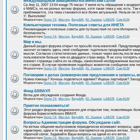
Международный авиационно-космический салон
Ср Апр 11, 2007 13:54 кондр-75 писал: У меня есть обращение к модер
о МАКСе, но на разных ветках форума, хотя такая тема у нас есть. Та
приближается, эта тема становится все более актуальней. Нельзя-ли эт
У.: Выполняю!
Модераторы
Георг-74
,
Мистер
,
ВедьМА
,
Ю. Ушаков
,
LABOR
,
Сэм-81М
Компьютерная техника. Полезные советы для ИНЕТА
Рекомендации и полезные советы для путешествия по сети Интернета.
безопасность.
Модераторы
Георг-74
,
Мистер
,
ВедьМА
,
Ю. Ушаков
,
LABOR
,
Сэм-81М
Мир и мы.
Данный раздел форума открыт по просьбе пользователей. Предупрежден
захочет оставить здесь своё сообщение: тщательно продумывайте кажд
мысли. Согласно статистических данных, только через месяц после вых
пользователи больше чем из двадцати стран мира. Я не хочу потерять н
покинет страницы сайта из-за обиды, нанесённой необдуманным выска
его стране. В случае проявления подобных моментов сообщение или те
Модераторы
Георг-74
,
Мистер
,
ВедьМА
,
Ю. Ушаков
,
LABOR
,
Сэм-81М
Поговорим о делах (коммерческие предложения и запросы, в
Нужна помощь? Хочешь поделиться идеями? Ищешь партнёров? Заход
Модераторы
Георг-74
,
Мистер
,
ВедьМА
,
Ю. Ушаков
,
LABOR
,
Сэм-81М
Фонд БВВАУЛ
Ветка для обсуждения создания Фонда.
Модераторы
Георг-74
,
Мистер
,
ВедьМА
,
Ю. Ушаков
,
LABOR
,
Сэм-81М
Приятно познакомиться!
Этот раздел форума предназначен для открытия тем, позволяющих бол
форума Борисоглебского ВВАУЛ.
Модераторы
Георг-74
,
Мистер
,
ВедьМА
,
Ю. Ушаков
,
LABOR
,
Сэм-81М
Вопросы Администрации форума. Обсуждаем сайт.
На ветках общения выпускников периодически возникают вопросы, ад
характерно, одни и те же вопросы повторяются на разных ветках. Это
обратной связи. Задавайте Ваши вопросы на одной из его веток.
Модераторы
Георг-74
,
Мистер
,
ВедьМА
,
Ю. Ушаков
,
LABOR
,
Сэм-81М