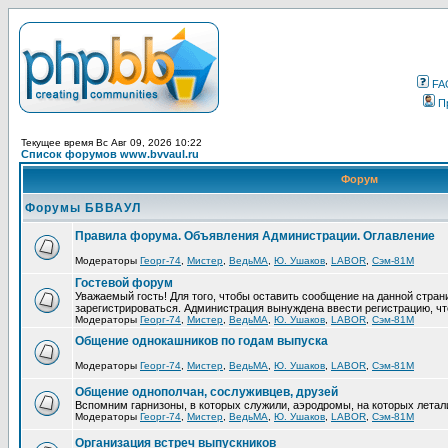
FA
П
Текущее время Вс Авг 09, 2026 10:22
Список форумов www.bvvaul.ru
Форум
Форумы БВВАУЛ
Правила форума. Объявления Администрации. Оглавление
Модераторы
Георг-74
,
Мистер
,
ВедьМА
,
Ю. Ушаков
,
LABOR
,
Сэм-81М
Гостевой форум
Уважаемый гость! Для того, чтобы оставить сообщение на данной стра
зарегистрироваться. Администрация вынуждена ввести регистрацию, ч
Модераторы
Георг-74
,
Мистер
,
ВедьМА
,
Ю. Ушаков
,
LABOR
,
Сэм-81М
Общение однокашников по годам выпуска
Модераторы
Георг-74
,
Мистер
,
ВедьМА
,
Ю. Ушаков
,
LABOR
,
Сэм-81М
Общение однополчан, сослуживцев, друзей
Вспомним гарнизоны, в которых служили, аэродромы, на которых летал
Модераторы
Георг-74
,
Мистер
,
ВедьМА
,
Ю. Ушаков
,
LABOR
,
Сэм-81М
Организация встреч выпускников