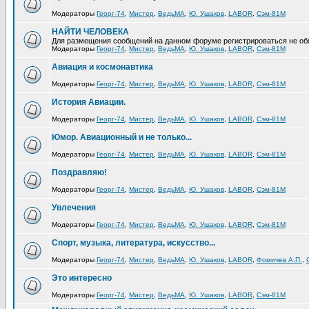
Модераторы
Георг-74
,
Мистер
,
ВедьМА
,
Ю. Ушаков
,
LABOR
,
Сэм-81М
НАЙТИ ЧЕЛОВЕКА
Для размещения сообщений на данном форуме регистрироваться не об
Модераторы
Георг-74
,
Мистер
,
ВедьМА
,
Ю. Ушаков
,
LABOR
,
Сэм-81М
Авиация и космонавтика
Модераторы
Георг-74
,
Мистер
,
ВедьМА
,
Ю. Ушаков
,
LABOR
,
Сэм-81М
История Авиации.
Модераторы
Георг-74
,
Мистер
,
ВедьМА
,
Ю. Ушаков
,
LABOR
,
Сэм-81М
Юмор. Авиационный и не только...
Модераторы
Георг-74
,
Мистер
,
ВедьМА
,
Ю. Ушаков
,
LABOR
,
Сэм-81М
Поздравляю!
Модераторы
Георг-74
,
Мистер
,
ВедьМА
,
Ю. Ушаков
,
LABOR
,
Сэм-81М
Увлечения
Модераторы
Георг-74
,
Мистер
,
ВедьМА
,
Ю. Ушаков
,
LABOR
,
Сэм-81М
Спорт, музыка, литература, искусство...
Модераторы
Георг-74
,
Мистер
,
ВедьМА
,
Ю. Ушаков
,
LABOR
,
Фомичев А.П.
,
Это интересно
Модераторы
Георг-74
,
Мистер
,
ВедьМА
,
Ю. Ушаков
,
LABOR
,
Сэм-81М