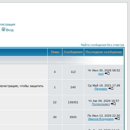
гистрация
Вход
Найти сообщения без ответов
Темы
Сообщения
Последнее сообщение
Чт Июл 30, 2026 08:52
4
112
root
Ср Май 19, 2021 17:48
регистрацию, чтобы защитить
1
240
Flegmatic
Чт Авг 06, 2026 16:57
22
139351
Полянскович
Пн Июл 13, 2026 22:30
30
3505
Иванов Владимир