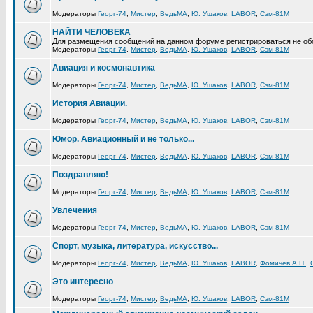
Модераторы
Георг-74
,
Мистер
,
ВедьМА
,
Ю. Ушаков
,
LABOR
,
Сэм-81М
НАЙТИ ЧЕЛОВЕКА
Для размещения сообщений на данном форуме регистрироваться не об
Модераторы
Георг-74
,
Мистер
,
ВедьМА
,
Ю. Ушаков
,
LABOR
,
Сэм-81М
Авиация и космонавтика
Модераторы
Георг-74
,
Мистер
,
ВедьМА
,
Ю. Ушаков
,
LABOR
,
Сэм-81М
История Авиации.
Модераторы
Георг-74
,
Мистер
,
ВедьМА
,
Ю. Ушаков
,
LABOR
,
Сэм-81М
Юмор. Авиационный и не только...
Модераторы
Георг-74
,
Мистер
,
ВедьМА
,
Ю. Ушаков
,
LABOR
,
Сэм-81М
Поздравляю!
Модераторы
Георг-74
,
Мистер
,
ВедьМА
,
Ю. Ушаков
,
LABOR
,
Сэм-81М
Увлечения
Модераторы
Георг-74
,
Мистер
,
ВедьМА
,
Ю. Ушаков
,
LABOR
,
Сэм-81М
Спорт, музыка, литература, искусство...
Модераторы
Георг-74
,
Мистер
,
ВедьМА
,
Ю. Ушаков
,
LABOR
,
Фомичев А.П.
,
Это интересно
Модераторы
Георг-74
,
Мистер
,
ВедьМА
,
Ю. Ушаков
,
LABOR
,
Сэм-81М