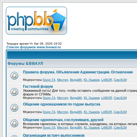
Текущее время Чт Авг 06, 2026 19:52
Список форумов www.bvvaul.ru
Форумы БВВАУЛ
Правила форума. Объявления Администрации. Оглавление
Модераторы
Георг-74
,
Мистер
,
ВедьМА
,
Ю. Ушаков
,
LABOR
,
Сэм-81М
Гостевой форум
Уважаемый гость! Для того, чтобы оставить сообщение на данной стра
форум от СПАМа.
Модераторы
Георг-74
,
Мистер
,
ВедьМА
,
Ю. Ушаков
,
LABOR
,
Сэм-81М
Общение однокашников по годам выпуска
Модераторы
Георг-74
,
Мистер
,
ВедьМА
,
Ю. Ушаков
,
LABOR
,
Сэм-81М
Общение однополчан, сослуживцев, друзей
Вспомним гарнизоны, в которых служили, аэродромы, на которых летал
Модераторы
Георг-74
,
Мистер
,
ВедьМА
,
Ю. Ушаков
,
LABOR
,
Сэм-81М
Организация встреч выпускников