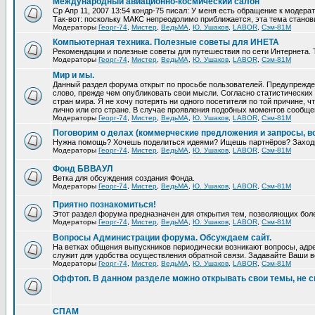
Международный авиационно-космический салон
Ср Апр 11, 2007 13:54 кондр-75 писал: У меня есть обращение к модера
Так-вот: поскольку МАКС непреодолимо приближается, эта тема станови
Модераторы
Георг-74
,
Мистер
,
ВедьМА
,
Ю. Ушаков
,
LABOR
,
Сэм-81М
Компьютерная техника. Полезные советы для ИНЕТА
Рекомендации и полезные советы для путешествия по сети Интернета. 
Модераторы
Георг-74
,
Мистер
,
ВедьМА
,
Ю. Ушаков
,
LABOR
,
Сэм-81М
Мир и мы.
Данный раздел форума открыт по просьбе пользователей. Предупрежден
слово, прежде чем опубликовать свои мысли. Согласно статистических 
стран мира. Я не хочу потерять ни одного посетителя по той причине,
лично или его стране. В случае проявления подобных моментов сообще
Модераторы
Георг-74
,
Мистер
,
ВедьМА
,
Ю. Ушаков
,
LABOR
,
Сэм-81М
Поговорим о делах (коммерческие предложения и запросы, в
Нужна помощь? Хочешь поделиться идеями? Ищешь партнёров? Заход
Модераторы
Георг-74
,
Мистер
,
ВедьМА
,
Ю. Ушаков
,
LABOR
,
Сэм-81М
Фонд БВВАУЛ
Ветка для обсуждения создания Фонда.
Модераторы
Георг-74
,
Мистер
,
ВедьМА
,
Ю. Ушаков
,
LABOR
,
Сэм-81М
Приятно познакомиться!
Этот раздел форума предназначен для открытия тем, позволяющих бол
Модераторы
Георг-74
,
Мистер
,
ВедьМА
,
Ю. Ушаков
,
LABOR
,
Сэм-81М
Вопросы Администрации форума. Обсуждаем сайт.
На ветках общения выпускников периодически возникают вопросы, адре
служит для удобства осуществления обратной связи. Задавайте Ваши во
Модераторы
Георг-74
,
Мистер
,
ВедьМА
,
Ю. Ушаков
,
LABOR
,
Сэм-81М
Оффтоп. В данном разделе можно открывать свои темы, не с
СПАМ