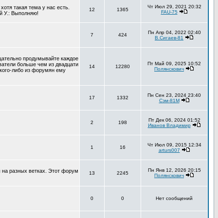
Чт Июл 29, 2021 20:32
хотя такая тема у нас есть.
12
1365
FAU-75
й У.: Выполняю!
Пн Апр 04, 2022 02:40
7
424
В.Сигаев-81
тщательно продумывайте каждое
Пт Май 09, 2025 10:52
ователи больше чем из двадцати
14
12280
Полянскович
 кого-либо из форумян ему
Пн Сен 23, 2024 23:40
17
1332
Сэм-81М
Пт Дек 06, 2024 01:52
2
198
Иванов Владимир
Чт Июл 09, 2015 12:34
1
16
arturs007
Пн Янв 12, 2026 20:15
 на разных ветках. Этот форум
13
2245
Полянскович
0
0
Нет сообщений