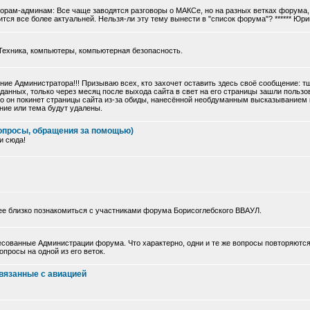
торам-админам: Все чаще заводятся разговоры о МАКСе, но на разных ветках форума, 
тся все более актуальней. Нельзя-ли эту тему вынести в "список форума"? ****** Юри
Техника, компьютеры, компьютерная безопасность.
ие Администратора!!! Призываю всех, кто захочет оставить здесь своё сообщение: 
данных, только через месяц после выхода сайта в свет на его страницы зашли польз
 что он покинет страницы сайта из-за обиды, нанесённой необдуманным высказыванием
ние или тема будут удалены.
опросы, обращения за помощью)
и сюда!
ее близко познакомиться с участниками форума Борисоглебского ВВАУЛ.
сованные Администрации форума. Что характерно, одни и те же вопросы повторяются
просы на одной из его веток.
вязанные с авиацией