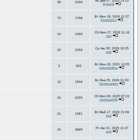
Вс Дек 07, 2025 13:15
30
2434
Буржуй
Вт Июн 16, 2026 11:37
73
1768
Юлия1912
Сб Июн 27, 2026 11:16
14
1403
root
Ср Авг 05, 2026 10:35
33
2253
root
Вс Июн 20, 2021 13:55
3
622
avtomobilpro
Вс Янв 25, 2026 21:03
11
1504
Полянскович
Сб Июл 05, 2025 07:22
20
3255
donbassAIR
Вс Май 17, 2026 21:09
21
1281
root
Пт Авг 01, 2025 11:27
15
3995
root