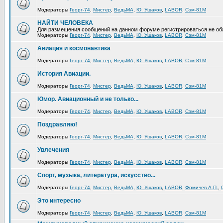
Модераторы
Георг-74
,
Мистер
,
ВедьМА
,
Ю. Ушаков
,
LABOR
,
Сэм-81М
НАЙТИ ЧЕЛОВЕКА
Для размещения сообщений на данном форуме регистрироваться не об
Модераторы
Георг-74
,
Мистер
,
ВедьМА
,
Ю. Ушаков
,
LABOR
,
Сэм-81М
Авиация и космонавтика
Модераторы
Георг-74
,
Мистер
,
ВедьМА
,
Ю. Ушаков
,
LABOR
,
Сэм-81М
История Авиации.
Модераторы
Георг-74
,
Мистер
,
ВедьМА
,
Ю. Ушаков
,
LABOR
,
Сэм-81М
Юмор. Авиационный и не только...
Модераторы
Георг-74
,
Мистер
,
ВедьМА
,
Ю. Ушаков
,
LABOR
,
Сэм-81М
Поздравляю!
Модераторы
Георг-74
,
Мистер
,
ВедьМА
,
Ю. Ушаков
,
LABOR
,
Сэм-81М
Увлечения
Модераторы
Георг-74
,
Мистер
,
ВедьМА
,
Ю. Ушаков
,
LABOR
,
Сэм-81М
Спорт, музыка, литература, искусство...
Модераторы
Георг-74
,
Мистер
,
ВедьМА
,
Ю. Ушаков
,
LABOR
,
Фомичев А.П.
,
Это интересно
Модераторы
Георг-74
,
Мистер
,
ВедьМА
,
Ю. Ушаков
,
LABOR
,
Сэм-81М