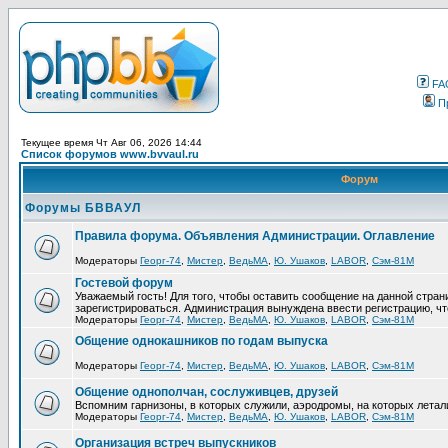
FA
П
Текущее время Чт Авг 06, 2026 14:44
Список форумов www.bvvaul.ru
Форум
Форумы БВВАУЛ
Правила форума. Объявления Администрации. Оглавление
Модераторы
Георг-74
,
Мистер
,
ВедьМА
,
Ю. Ушаков
,
LABOR
,
Сэм-81М
Гостевой форум
Уважаемый гость! Для того, чтобы оставить сообщение на данной стра
зарегистрироваться. Администрация вынуждена ввести регистрацию, ч
Модераторы
Георг-74
,
Мистер
,
ВедьМА
,
Ю. Ушаков
,
LABOR
,
Сэм-81М
Общение однокашников по годам выпуска
Модераторы
Георг-74
,
Мистер
,
ВедьМА
,
Ю. Ушаков
,
LABOR
,
Сэм-81М
Общение однополчан, сослуживцев, друзей
Вспомним гарнизоны, в которых служили, аэродромы, на которых летал
Модераторы
Георг-74
,
Мистер
,
ВедьМА
,
Ю. Ушаков
,
LABOR
,
Сэм-81М
Организация встреч выпускников