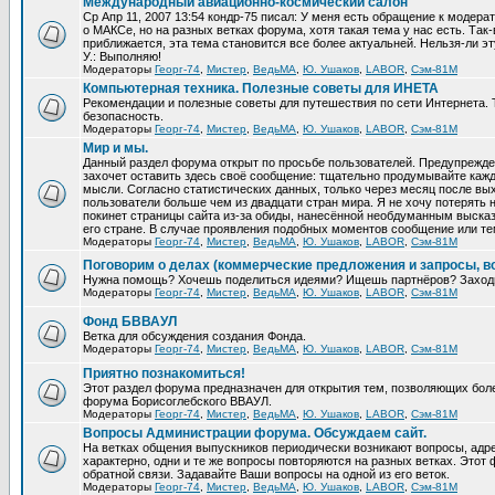
Международный авиационно-космический салон
Ср Апр 11, 2007 13:54 кондр-75 писал: У меня есть обращение к модер
о МАКСе, но на разных ветках форума, хотя такая тема у нас есть. Та
приближается, эта тема становится все более актуальней. Нельзя-ли эт
У.: Выполняю!
Модераторы
Георг-74
,
Мистер
,
ВедьМА
,
Ю. Ушаков
,
LABOR
,
Сэм-81М
Компьютерная техника. Полезные советы для ИНЕТА
Рекомендации и полезные советы для путешествия по сети Интернета.
безопасность.
Модераторы
Георг-74
,
Мистер
,
ВедьМА
,
Ю. Ушаков
,
LABOR
,
Сэм-81М
Мир и мы.
Данный раздел форума открыт по просьбе пользователей. Предупрежден
захочет оставить здесь своё сообщение: тщательно продумывайте кажд
мысли. Согласно статистических данных, только через месяц после вых
пользователи больше чем из двадцати стран мира. Я не хочу потерять н
покинет страницы сайта из-за обиды, нанесённой необдуманным выска
его стране. В случае проявления подобных моментов сообщение или те
Модераторы
Георг-74
,
Мистер
,
ВедьМА
,
Ю. Ушаков
,
LABOR
,
Сэм-81М
Поговорим о делах (коммерческие предложения и запросы, в
Нужна помощь? Хочешь поделиться идеями? Ищешь партнёров? Заход
Модераторы
Георг-74
,
Мистер
,
ВедьМА
,
Ю. Ушаков
,
LABOR
,
Сэм-81М
Фонд БВВАУЛ
Ветка для обсуждения создания Фонда.
Модераторы
Георг-74
,
Мистер
,
ВедьМА
,
Ю. Ушаков
,
LABOR
,
Сэм-81М
Приятно познакомиться!
Этот раздел форума предназначен для открытия тем, позволяющих бол
форума Борисоглебского ВВАУЛ.
Модераторы
Георг-74
,
Мистер
,
ВедьМА
,
Ю. Ушаков
,
LABOR
,
Сэм-81М
Вопросы Администрации форума. Обсуждаем сайт.
На ветках общения выпускников периодически возникают вопросы, ад
характерно, одни и те же вопросы повторяются на разных ветках. Это
обратной связи. Задавайте Ваши вопросы на одной из его веток.
Модераторы
Георг-74
,
Мистер
,
ВедьМА
,
Ю. Ушаков
,
LABOR
,
Сэм-81М