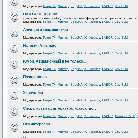
Модераторы
Георг-74
,
Мистер
,
ВедьМА
,
Ю. Ушаков
,
LABOR
,
Сэм-81М
НАЙТИ ЧЕЛОВЕКА
Для размещения сообщений на данном форуме регистрироваться не об
Модераторы
Георг-74
,
Мистер
,
ВедьМА
,
Ю. Ушаков
,
LABOR
,
Сэм-81М
Авиация и космонавтика
Модераторы
Георг-74
,
Мистер
,
ВедьМА
,
Ю. Ушаков
,
LABOR
,
Сэм-81М
История Авиации.
Модераторы
Георг-74
,
Мистер
,
ВедьМА
,
Ю. Ушаков
,
LABOR
,
Сэм-81М
Юмор. Авиационный и не только...
Модераторы
Георг-74
,
Мистер
,
ВедьМА
,
Ю. Ушаков
,
LABOR
,
Сэм-81М
Поздравляю!
Модераторы
Георг-74
,
Мистер
,
ВедьМА
,
Ю. Ушаков
,
LABOR
,
Сэм-81М
Увлечения
Модераторы
Георг-74
,
Мистер
,
ВедьМА
,
Ю. Ушаков
,
LABOR
,
Сэм-81М
Спорт, музыка, литература, искусство...
Модераторы
Георг-74
,
Мистер
,
ВедьМА
,
Ю. Ушаков
,
LABOR
,
Фомичев А.П.
,
Это интересно
Модераторы
Георг-74
,
Мистер
,
ВедьМА
,
Ю. Ушаков
,
LABOR
,
Сэм-81М