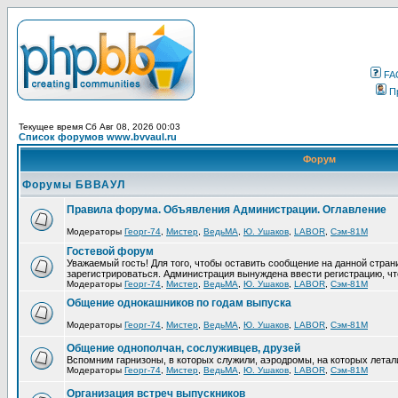
FA
П
Текущее время Сб Авг 08, 2026 00:03
Список форумов www.bvvaul.ru
Форум
Форумы БВВАУЛ
Правила форума. Объявления Администрации. Оглавление
Модераторы
Георг-74
,
Мистер
,
ВедьМА
,
Ю. Ушаков
,
LABOR
,
Сэм-81М
Гостевой форум
Уважаемый гость! Для того, чтобы оставить сообщение на данной стра
зарегистрироваться. Администрация вынуждена ввести регистрацию, ч
Модераторы
Георг-74
,
Мистер
,
ВедьМА
,
Ю. Ушаков
,
LABOR
,
Сэм-81М
Общение однокашников по годам выпуска
Модераторы
Георг-74
,
Мистер
,
ВедьМА
,
Ю. Ушаков
,
LABOR
,
Сэм-81М
Общение однополчан, сослуживцев, друзей
Вспомним гарнизоны, в которых служили, аэродромы, на которых летал
Модераторы
Георг-74
,
Мистер
,
ВедьМА
,
Ю. Ушаков
,
LABOR
,
Сэм-81М
Организация встреч выпускников