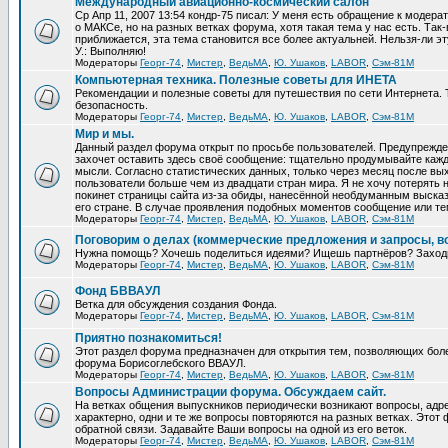
Международный авиационно-космический салон
Ср Апр 11, 2007 13:54 кондр-75 писал: У меня есть обращение к модер
о МАКСе, но на разных ветках форума, хотя такая тема у нас есть. Та
приближается, эта тема становится все более актуальней. Нельзя-ли эт
У.: Выполняю!
Модераторы
Георг-74
,
Мистер
,
ВедьМА
,
Ю. Ушаков
,
LABOR
,
Сэм-81М
Компьютерная техника. Полезные советы для ИНЕТА
Рекомендации и полезные советы для путешествия по сети Интернета.
безопасность.
Модераторы
Георг-74
,
Мистер
,
ВедьМА
,
Ю. Ушаков
,
LABOR
,
Сэм-81М
Мир и мы.
Данный раздел форума открыт по просьбе пользователей. Предупрежден
захочет оставить здесь своё сообщение: тщательно продумывайте кажд
мысли. Согласно статистических данных, только через месяц после вых
пользователи больше чем из двадцати стран мира. Я не хочу потерять н
покинет страницы сайта из-за обиды, нанесённой необдуманным выска
его стране. В случае проявления подобных моментов сообщение или те
Модераторы
Георг-74
,
Мистер
,
ВедьМА
,
Ю. Ушаков
,
LABOR
,
Сэм-81М
Поговорим о делах (коммерческие предложения и запросы, в
Нужна помощь? Хочешь поделиться идеями? Ищешь партнёров? Заход
Модераторы
Георг-74
,
Мистер
,
ВедьМА
,
Ю. Ушаков
,
LABOR
,
Сэм-81М
Фонд БВВАУЛ
Ветка для обсуждения создания Фонда.
Модераторы
Георг-74
,
Мистер
,
ВедьМА
,
Ю. Ушаков
,
LABOR
,
Сэм-81М
Приятно познакомиться!
Этот раздел форума предназначен для открытия тем, позволяющих бол
форума Борисоглебского ВВАУЛ.
Модераторы
Георг-74
,
Мистер
,
ВедьМА
,
Ю. Ушаков
,
LABOR
,
Сэм-81М
Вопросы Администрации форума. Обсуждаем сайт.
На ветках общения выпускников периодически возникают вопросы, ад
характерно, одни и те же вопросы повторяются на разных ветках. Это
обратной связи. Задавайте Ваши вопросы на одной из его веток.
Модераторы
Георг-74
,
Мистер
,
ВедьМА
,
Ю. Ушаков
,
LABOR
,
Сэм-81М