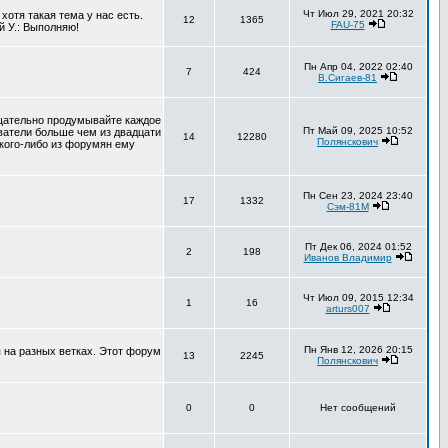
Чт Июл 29, 2021 20:32
хотя такая тема у нас есть.
12
1365
FAU-75
й У.: Выполняю!
Пн Апр 04, 2022 02:40
7
424
В.Сигаев-81
тщательно продумывайте каждое
Пт Май 09, 2025 10:52
ователи больше чем из двадцати
14
12280
Полянскович
 кого-либо из форумян ему
Пн Сен 23, 2024 23:40
17
1332
Сэм-81М
Пт Дек 06, 2024 01:52
2
198
Иванов Владимир
Чт Июл 09, 2015 12:34
1
16
arturs007
Пн Янв 12, 2026 20:15
 на разных ветках. Этот форум
13
2245
Полянскович
0
0
Нет сообщений