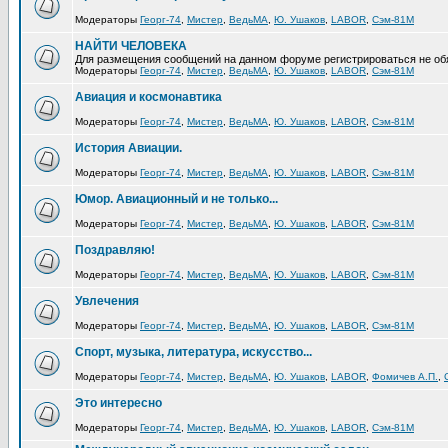
Модераторы
Георг-74
,
Мистер
,
ВедьМА
,
Ю. Ушаков
,
LABOR
,
Сэм-81М
НАЙТИ ЧЕЛОВЕКА
Для размещения сообщений на данном форуме регистрироваться не об
Модераторы
Георг-74
,
Мистер
,
ВедьМА
,
Ю. Ушаков
,
LABOR
,
Сэм-81М
Авиация и космонавтика
Модераторы
Георг-74
,
Мистер
,
ВедьМА
,
Ю. Ушаков
,
LABOR
,
Сэм-81М
История Авиации.
Модераторы
Георг-74
,
Мистер
,
ВедьМА
,
Ю. Ушаков
,
LABOR
,
Сэм-81М
Юмор. Авиационный и не только...
Модераторы
Георг-74
,
Мистер
,
ВедьМА
,
Ю. Ушаков
,
LABOR
,
Сэм-81М
Поздравляю!
Модераторы
Георг-74
,
Мистер
,
ВедьМА
,
Ю. Ушаков
,
LABOR
,
Сэм-81М
Увлечения
Модераторы
Георг-74
,
Мистер
,
ВедьМА
,
Ю. Ушаков
,
LABOR
,
Сэм-81М
Спорт, музыка, литература, искусство...
Модераторы
Георг-74
,
Мистер
,
ВедьМА
,
Ю. Ушаков
,
LABOR
,
Фомичев А.П.
,
Это интересно
Модераторы
Георг-74
,
Мистер
,
ВедьМА
,
Ю. Ушаков
,
LABOR
,
Сэм-81М