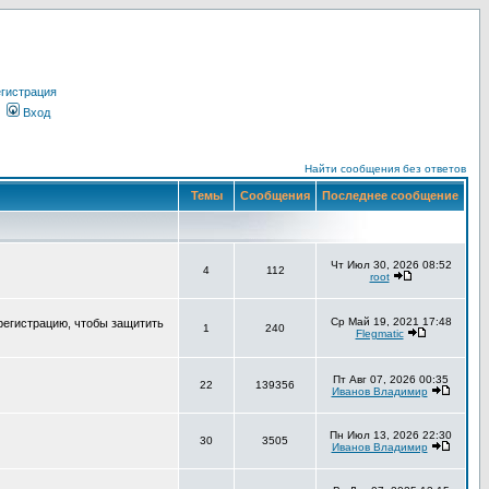
гистрация
Вход
Найти сообщения без ответов
Темы
Сообщения
Последнее сообщение
Чт Июл 30, 2026 08:52
4
112
root
Ср Май 19, 2021 17:48
регистрацию, чтобы защитить
1
240
Flegmatic
Пт Авг 07, 2026 00:35
22
139356
Иванов Владимир
Пн Июл 13, 2026 22:30
30
3505
Иванов Владимир