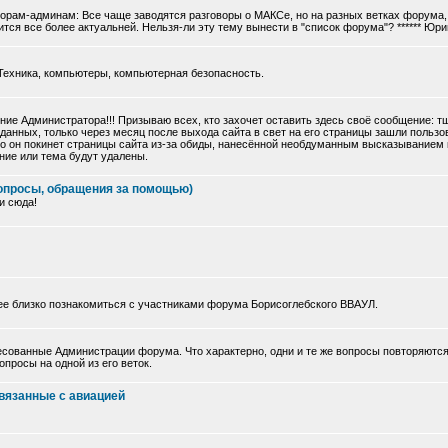
торам-админам: Все чаще заводятся разговоры о МАКСе, но на разных ветках форума, 
тся все более актуальней. Нельзя-ли эту тему вынести в "список форума"? ****** Юри
Техника, компьютеры, компьютерная безопасность.
ие Администратора!!! Призываю всех, кто захочет оставить здесь своё сообщение: 
данных, только через месяц после выхода сайта в свет на его страницы зашли польз
 что он покинет страницы сайта из-за обиды, нанесённой необдуманным высказыванием
ние или тема будут удалены.
опросы, обращения за помощью)
и сюда!
ее близко познакомиться с участниками форума Борисоглебского ВВАУЛ.
сованные Администрации форума. Что характерно, одни и те же вопросы повторяются
просы на одной из его веток.
вязанные с авиацией