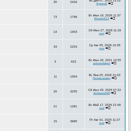
Вс Дек 07, 2025 13:15
30
2434
Буржуй
Вт Июн 16, 2026 11:37
73
1768
Юлия1912
Сб Июн 27, 2026 11:16
14
1403
root
Ср Авг 05, 2026 10:35
33
2253
root
Вс Июн 20, 2021 13:55
3
622
avtomobilpro
Вс Янв 25, 2026 21:03
11
1504
Полянскович
Сб Июл 05, 2025 07:22
20
3255
donbassAIR
Вс Май 17, 2026 21:09
21
1281
root
Пт Авг 01, 2025 11:27
15
3995
root