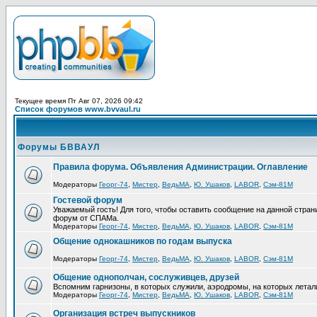
Текущее время Пт Авг 07, 2026 09:42
Список форумов www.bvvaul.ru
Форумы БВВАУЛ
Правила форума. Объявления Администрации. Оглавление
Модераторы
Георг-74
,
Мистер
,
ВедьМА
,
Ю. Ушаков
,
LABOR
,
Сэм-81М
Гостевой форум
Уважаемый гость! Для того, чтобы оставить сообщение на данной стра
форум от СПАМа.
Модераторы
Георг-74
,
Мистер
,
ВедьМА
,
Ю. Ушаков
,
LABOR
,
Сэм-81М
Общение однокашников по годам выпуска
Модераторы
Георг-74
,
Мистер
,
ВедьМА
,
Ю. Ушаков
,
LABOR
,
Сэм-81М
Общение однополчан, сослуживцев, друзей
Вспомним гарнизоны, в которых служили, аэродромы, на которых летал
Модераторы
Георг-74
,
Мистер
,
ВедьМА
,
Ю. Ушаков
,
LABOR
,
Сэм-81М
Организация встреч выпускников