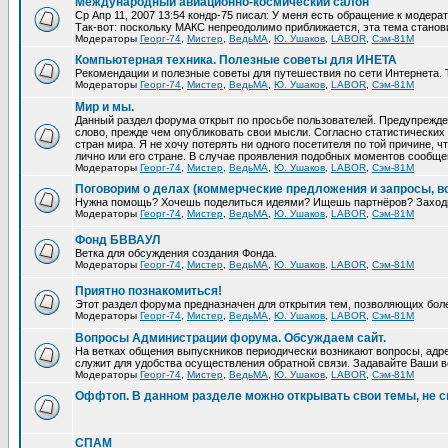
Международный авиационно-космический салон
Ср Апр 11, 2007 13:54 кондр-75 писал: У меня есть обращение к модера
Так-вот: поскольку МАКС непреодолимо приближается, эта тема станови
Модераторы
Георг-74
,
Мистер
,
ВедьМА
,
Ю. Ушаков
,
LABOR
,
Сэм-81М
Компьютерная техника. Полезные советы для ИНЕТА
Рекомендации и полезные советы для путешествия по сети Интернета. 
Модераторы
Георг-74
,
Мистер
,
ВедьМА
,
Ю. Ушаков
,
LABOR
,
Сэм-81М
Мир и мы.
Данный раздел форума открыт по просьбе пользователей. Предупрежден
слово, прежде чем опубликовать свои мысли. Согласно статистических 
стран мира. Я не хочу потерять ни одного посетителя по той причине,
лично или его стране. В случае проявления подобных моментов сообще
Модераторы
Георг-74
,
Мистер
,
ВедьМА
,
Ю. Ушаков
,
LABOR
,
Сэм-81М
Поговорим о делах (коммерческие предложения и запросы, в
Нужна помощь? Хочешь поделиться идеями? Ищешь партнёров? Заход
Модераторы
Георг-74
,
Мистер
,
ВедьМА
,
Ю. Ушаков
,
LABOR
,
Сэм-81М
Фонд БВВАУЛ
Ветка для обсуждения создания Фонда.
Модераторы
Георг-74
,
Мистер
,
ВедьМА
,
Ю. Ушаков
,
LABOR
,
Сэм-81М
Приятно познакомиться!
Этот раздел форума предназначен для открытия тем, позволяющих бол
Модераторы
Георг-74
,
Мистер
,
ВедьМА
,
Ю. Ушаков
,
LABOR
,
Сэм-81М
Вопросы Администрации форума. Обсуждаем сайт.
На ветках общения выпускников периодически возникают вопросы, адре
служит для удобства осуществления обратной связи. Задавайте Ваши во
Модераторы
Георг-74
,
Мистер
,
ВедьМА
,
Ю. Ушаков
,
LABOR
,
Сэм-81М
Оффтоп. В данном разделе можно открывать свои темы, не с
СПАМ