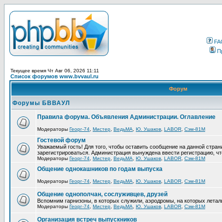
FA
П
Текущее время Чт Авг 06, 2026 11:11
Список форумов www.bvvaul.ru
Форум
Форумы БВВАУЛ
Правила форума. Объявления Администрации. Оглавление
Модераторы
Георг-74
,
Мистер
,
ВедьМА
,
Ю. Ушаков
,
LABOR
,
Сэм-81М
Гостевой форум
Уважаемый гость! Для того, чтобы оставить сообщение на данной стра
зарегистрироваться. Администрация вынуждена ввести регистрацию, ч
Модераторы
Георг-74
,
Мистер
,
ВедьМА
,
Ю. Ушаков
,
LABOR
,
Сэм-81М
Общение однокашников по годам выпуска
Модераторы
Георг-74
,
Мистер
,
ВедьМА
,
Ю. Ушаков
,
LABOR
,
Сэм-81М
Общение однополчан, сослуживцев, друзей
Вспомним гарнизоны, в которых служили, аэродромы, на которых летал
Модераторы
Георг-74
,
Мистер
,
ВедьМА
,
Ю. Ушаков
,
LABOR
,
Сэм-81М
Организация встреч выпускников