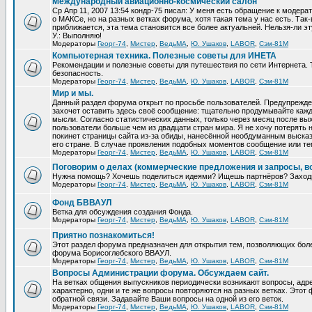
Международный авиационно-космический салон
Ср Апр 11, 2007 13:54 кондр-75 писал: У меня есть обращение к модер
о МАКСе, но на разных ветках форума, хотя такая тема у нас есть. Та
приближается, эта тема становится все более актуальней. Нельзя-ли эт
У.: Выполняю!
Модераторы
Георг-74
,
Мистер
,
ВедьМА
,
Ю. Ушаков
,
LABOR
,
Сэм-81М
Компьютерная техника. Полезные советы для ИНЕТА
Рекомендации и полезные советы для путешествия по сети Интернета.
безопасность.
Модераторы
Георг-74
,
Мистер
,
ВедьМА
,
Ю. Ушаков
,
LABOR
,
Сэм-81М
Мир и мы.
Данный раздел форума открыт по просьбе пользователей. Предупрежден
захочет оставить здесь своё сообщение: тщательно продумывайте кажд
мысли. Согласно статистических данных, только через месяц после вых
пользователи больше чем из двадцати стран мира. Я не хочу потерять н
покинет страницы сайта из-за обиды, нанесённой необдуманным выска
его стране. В случае проявления подобных моментов сообщение или те
Модераторы
Георг-74
,
Мистер
,
ВедьМА
,
Ю. Ушаков
,
LABOR
,
Сэм-81М
Поговорим о делах (коммерческие предложения и запросы, в
Нужна помощь? Хочешь поделиться идеями? Ищешь партнёров? Заход
Модераторы
Георг-74
,
Мистер
,
ВедьМА
,
Ю. Ушаков
,
LABOR
,
Сэм-81М
Фонд БВВАУЛ
Ветка для обсуждения создания Фонда.
Модераторы
Георг-74
,
Мистер
,
ВедьМА
,
Ю. Ушаков
,
LABOR
,
Сэм-81М
Приятно познакомиться!
Этот раздел форума предназначен для открытия тем, позволяющих бол
форума Борисоглебского ВВАУЛ.
Модераторы
Георг-74
,
Мистер
,
ВедьМА
,
Ю. Ушаков
,
LABOR
,
Сэм-81М
Вопросы Администрации форума. Обсуждаем сайт.
На ветках общения выпускников периодически возникают вопросы, ад
характерно, одни и те же вопросы повторяются на разных ветках. Это
обратной связи. Задавайте Ваши вопросы на одной из его веток.
Модераторы
Георг-74
,
Мистер
,
ВедьМА
,
Ю. Ушаков
,
LABOR
,
Сэм-81М