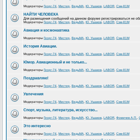
Модераторы
Георг-74
,
Мистер
,
ВедьМА
,
Ю. Ушаков
,
LABOR
,
Сэм-81М
НАЙТИ ЧЕЛОВЕКА
Для размещения сообщений на данном форуме регистрироваться не об
Модераторы
Георг-74
,
Мистер
,
ВедьМА
,
Ю. Ушаков
,
LABOR
,
Сэм-81М
Авиация и космонавтика
Модераторы
Георг-74
,
Мистер
,
ВедьМА
,
Ю. Ушаков
,
LABOR
,
Сэм-81М
История Авиации.
Модераторы
Георг-74
,
Мистер
,
ВедьМА
,
Ю. Ушаков
,
LABOR
,
Сэм-81М
Юмор. Авиационный и не только...
Модераторы
Георг-74
,
Мистер
,
ВедьМА
,
Ю. Ушаков
,
LABOR
,
Сэм-81М
Поздравляю!
Модераторы
Георг-74
,
Мистер
,
ВедьМА
,
Ю. Ушаков
,
LABOR
,
Сэм-81М
Увлечения
Модераторы
Георг-74
,
Мистер
,
ВедьМА
,
Ю. Ушаков
,
LABOR
,
Сэм-81М
Спорт, музыка, литература, искусство...
Модераторы
Георг-74
,
Мистер
,
ВедьМА
,
Ю. Ушаков
,
LABOR
,
Фомичев А.П.
,
Это интересно
Модераторы
Георг-74
,
Мистер
,
ВедьМА
,
Ю. Ушаков
,
LABOR
,
Сэм-81М