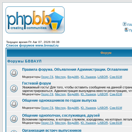
FA
П
Текущее время Пт Авг 07, 2026 06:38
Список форумов www.bvvaul.ru
Форум
Форумы БВВАУЛ
Правила форума. Объявления Администрации. Оглавление
Модераторы
Георг-74
,
Мистер
,
ВедьМА
,
Ю. Ушаков
,
LABOR
,
Сэм-81М
Гостевой форум
Уважаемый гость! Для того, чтобы оставить сообщение на данной стра
зарегистрироваться. Администрация вынуждена ввести регистрацию, ч
Модераторы
Георг-74
,
Мистер
,
ВедьМА
,
Ю. Ушаков
,
LABOR
,
Сэм-81М
Общение однокашников по годам выпуска
Модераторы
Георг-74
,
Мистер
,
ВедьМА
,
Ю. Ушаков
,
LABOR
,
Сэм-81М
Общение однополчан, сослуживцев, друзей
Вспомним гарнизоны, в которых служили, аэродромы, на которых летал
Модераторы
Георг-74
,
Мистер
,
ВедьМА
,
Ю. Ушаков
,
LABOR
,
Сэм-81М
Организация встреч выпускников