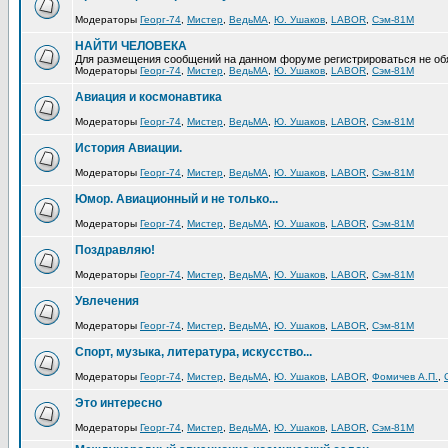
Модераторы
Георг-74
,
Мистер
,
ВедьМА
,
Ю. Ушаков
,
LABOR
,
Сэм-81М
НАЙТИ ЧЕЛОВЕКА
Для размещения сообщений на данном форуме регистрироваться не об
Модераторы
Георг-74
,
Мистер
,
ВедьМА
,
Ю. Ушаков
,
LABOR
,
Сэм-81М
Авиация и космонавтика
Модераторы
Георг-74
,
Мистер
,
ВедьМА
,
Ю. Ушаков
,
LABOR
,
Сэм-81М
История Авиации.
Модераторы
Георг-74
,
Мистер
,
ВедьМА
,
Ю. Ушаков
,
LABOR
,
Сэм-81М
Юмор. Авиационный и не только...
Модераторы
Георг-74
,
Мистер
,
ВедьМА
,
Ю. Ушаков
,
LABOR
,
Сэм-81М
Поздравляю!
Модераторы
Георг-74
,
Мистер
,
ВедьМА
,
Ю. Ушаков
,
LABOR
,
Сэм-81М
Увлечения
Модераторы
Георг-74
,
Мистер
,
ВедьМА
,
Ю. Ушаков
,
LABOR
,
Сэм-81М
Спорт, музыка, литература, искусство...
Модераторы
Георг-74
,
Мистер
,
ВедьМА
,
Ю. Ушаков
,
LABOR
,
Фомичев А.П.
,
Это интересно
Модераторы
Георг-74
,
Мистер
,
ВедьМА
,
Ю. Ушаков
,
LABOR
,
Сэм-81М