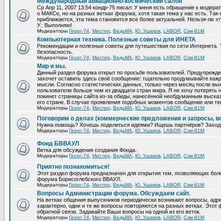
Международный авиационно-космический салон
Ср Апр 11, 2007 13:54 кондр-75 писал: У меня есть обращение к модер
о МАКСе, но на разных ветках форума, хотя такая тема у нас есть. Та
приближается, эта тема становится все более актуальней. Нельзя-ли эт
У.: Выполняю!
Модераторы
Георг-74
,
Мистер
,
ВедьМА
,
Ю. Ушаков
,
LABOR
,
Сэм-81М
Компьютерная техника. Полезные советы для ИНЕТА
Рекомендации и полезные советы для путешествия по сети Интернета.
безопасность.
Модераторы
Георг-74
,
Мистер
,
ВедьМА
,
Ю. Ушаков
,
LABOR
,
Сэм-81М
Мир и мы.
Данный раздел форума открыт по просьбе пользователей. Предупрежден
захочет оставить здесь своё сообщение: тщательно продумывайте кажд
мысли. Согласно статистических данных, только через месяц после вых
пользователи больше чем из двадцати стран мира. Я не хочу потерять н
покинет страницы сайта из-за обиды, нанесённой необдуманным выска
его стране. В случае проявления подобных моментов сообщение или те
Модераторы
Георг-74
,
Мистер
,
ВедьМА
,
Ю. Ушаков
,
LABOR
,
Сэм-81М
Поговорим о делах (коммерческие предложения и запросы, в
Нужна помощь? Хочешь поделиться идеями? Ищешь партнёров? Заход
Модераторы
Георг-74
,
Мистер
,
ВедьМА
,
Ю. Ушаков
,
LABOR
,
Сэм-81М
Фонд БВВАУЛ
Ветка для обсуждения создания Фонда.
Модераторы
Георг-74
,
Мистер
,
ВедьМА
,
Ю. Ушаков
,
LABOR
,
Сэм-81М
Приятно познакомиться!
Этот раздел форума предназначен для открытия тем, позволяющих бол
форума Борисоглебского ВВАУЛ.
Модераторы
Георг-74
,
Мистер
,
ВедьМА
,
Ю. Ушаков
,
LABOR
,
Сэм-81М
Вопросы Администрации форума. Обсуждаем сайт.
На ветках общения выпускников периодически возникают вопросы, ад
характерно, одни и те же вопросы повторяются на разных ветках. Это
обратной связи. Задавайте Ваши вопросы на одной из его веток.
Модераторы
Георг-74
,
Мистер
,
ВедьМА
,
Ю. Ушаков
,
LABOR
,
Сэм-81М