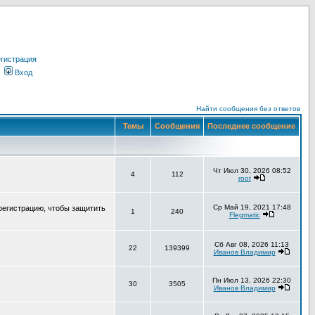
гистрация
Вход
Найти сообщения без ответов
Темы
Сообщения
Последнее сообщение
Чт Июл 30, 2026 08:52
4
112
root
Ср Май 19, 2021 17:48
регистрацию, чтобы защитить
1
240
Flegmatic
Сб Авг 08, 2026 11:13
22
139399
Иванов Владимир
Пн Июл 13, 2026 22:30
30
3505
Иванов Владимир