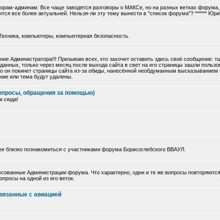
торам-админам: Все чаще заводятся разговоры о МАКСе, но на разных ветках форума, 
тся все более актуальней. Нельзя-ли эту тему вынести в "список форума"? ****** Юри
Техника, компьютеры, компьютерная безопасность.
ие Администратора!!! Призываю всех, кто захочет оставить здесь своё сообщение: 
данных, только через месяц после выхода сайта в свет на его страницы зашли польз
 что он покинет страницы сайта из-за обиды, нанесённой необдуманным высказыванием
ние или тема будут удалены.
опросы, обращения за помощью)
и сюда!
ее близко познакомиться с участниками форума Борисоглебского ВВАУЛ.
сованные Администрации форума. Что характерно, одни и те же вопросы повторяются
просы на одной из его веток.
вязанные с авиацией