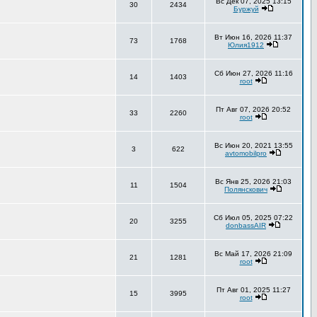
Вс Дек 07, 2025 13:15
30
2434
Буржуй
Вт Июн 16, 2026 11:37
73
1768
Юлия1912
Сб Июн 27, 2026 11:16
14
1403
root
Пт Авг 07, 2026 20:52
33
2260
root
Вс Июн 20, 2021 13:55
3
622
avtomobilpro
Вс Янв 25, 2026 21:03
11
1504
Полянскович
Сб Июл 05, 2025 07:22
20
3255
donbassAIR
Вс Май 17, 2026 21:09
21
1281
root
Пт Авг 01, 2025 11:27
15
3995
root