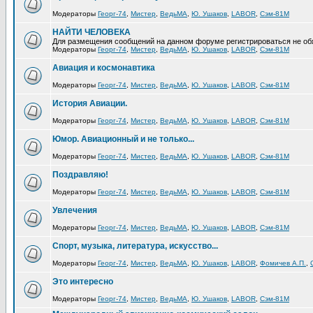
Модераторы
Георг-74
,
Мистер
,
ВедьМА
,
Ю. Ушаков
,
LABOR
,
Сэм-81М
НАЙТИ ЧЕЛОВЕКА
Для размещения сообщений на данном форуме регистрироваться не об
Модераторы
Георг-74
,
Мистер
,
ВедьМА
,
Ю. Ушаков
,
LABOR
,
Сэм-81М
Авиация и космонавтика
Модераторы
Георг-74
,
Мистер
,
ВедьМА
,
Ю. Ушаков
,
LABOR
,
Сэм-81М
История Авиации.
Модераторы
Георг-74
,
Мистер
,
ВедьМА
,
Ю. Ушаков
,
LABOR
,
Сэм-81М
Юмор. Авиационный и не только...
Модераторы
Георг-74
,
Мистер
,
ВедьМА
,
Ю. Ушаков
,
LABOR
,
Сэм-81М
Поздравляю!
Модераторы
Георг-74
,
Мистер
,
ВедьМА
,
Ю. Ушаков
,
LABOR
,
Сэм-81М
Увлечения
Модераторы
Георг-74
,
Мистер
,
ВедьМА
,
Ю. Ушаков
,
LABOR
,
Сэм-81М
Спорт, музыка, литература, искусство...
Модераторы
Георг-74
,
Мистер
,
ВедьМА
,
Ю. Ушаков
,
LABOR
,
Фомичев А.П.
,
Это интересно
Модераторы
Георг-74
,
Мистер
,
ВедьМА
,
Ю. Ушаков
,
LABOR
,
Сэм-81М