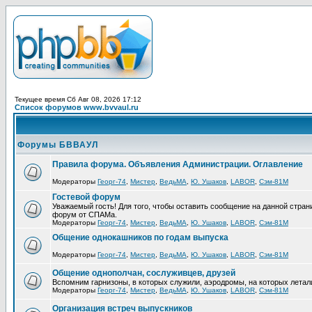
Текущее время Сб Авг 08, 2026 17:12
Список форумов www.bvvaul.ru
Форумы БВВАУЛ
Правила форума. Объявления Администрации. Оглавление
Модераторы
Георг-74
,
Мистер
,
ВедьМА
,
Ю. Ушаков
,
LABOR
,
Сэм-81М
Гостевой форум
Уважаемый гость! Для того, чтобы оставить сообщение на данной стра
форум от СПАМа.
Модераторы
Георг-74
,
Мистер
,
ВедьМА
,
Ю. Ушаков
,
LABOR
,
Сэм-81М
Общение однокашников по годам выпуска
Модераторы
Георг-74
,
Мистер
,
ВедьМА
,
Ю. Ушаков
,
LABOR
,
Сэм-81М
Общение однополчан, сослуживцев, друзей
Вспомним гарнизоны, в которых служили, аэродромы, на которых летал
Модераторы
Георг-74
,
Мистер
,
ВедьМА
,
Ю. Ушаков
,
LABOR
,
Сэм-81М
Организация встреч выпускников