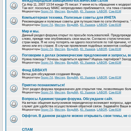
Международный авиационно-космический салон
Ср Апр 11, 2007 13:54 кондр-75 писал: У меня есть обращение к модера
Так-вот: поскольку МАКС непреодолимо приближается, эта тема станови
Модераторы
Георг-74
,
Мистер
,
ВедьМА
,
Ю. Ушаков
,
LABOR
,
Сэм-81М
Компьютерная техника. Полезные советы для ИНЕТА
Рекомендации и полезные советы для путешествия по сети Интернета. 
Модераторы
Георг-74
,
Мистер
,
ВедьМА
,
Ю. Ушаков
,
LABOR
,
Сэм-81М
Мир и мы.
Данный раздел форума открыт по просьбе пользователей. Предупрежден
слово, прежде чем опубликовать свои мысли. Согласно статистических 
стран мира. Я не хочу потерять ни одного посетителя по той причине,
лично или его стране. В случае проявления подобных моментов сообще
Модераторы
Георг-74
,
Мистер
,
ВедьМА
,
Ю. Ушаков
,
LABOR
,
Сэм-81М
Поговорим о делах (коммерческие предложения и запросы, в
Нужна помощь? Хочешь поделиться идеями? Ищешь партнёров? Заход
Модераторы
Георг-74
,
Мистер
,
ВедьМА
,
Ю. Ушаков
,
LABOR
,
Сэм-81М
Фонд БВВАУЛ
Ветка для обсуждения создания Фонда.
Модераторы
Георг-74
,
Мистер
,
ВедьМА
,
Ю. Ушаков
,
LABOR
,
Сэм-81М
Приятно познакомиться!
Этот раздел форума предназначен для открытия тем, позволяющих бол
Модераторы
Георг-74
,
Мистер
,
ВедьМА
,
Ю. Ушаков
,
LABOR
,
Сэм-81М
Вопросы Администрации форума. Обсуждаем сайт.
На ветках общения выпускников периодически возникают вопросы, адре
служит для удобства осуществления обратной связи. Задавайте Ваши во
Модераторы
Георг-74
,
Мистер
,
ВедьМА
,
Ю. Ушаков
,
LABOR
,
Сэм-81М
Оффтоп. В данном разделе можно открывать свои темы, не с
СПАМ