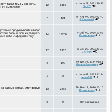
Чт Июл 29, 2021 20:32
хотя такая тема у нас есть.
12
1365
FAU-75
й У.: Выполняю!
Пн Апр 04, 2022 02:40
7
424
В.Сигаев-81
тщательно продумывайте каждое
Пт Май 09, 2025 10:52
ователи больше чем из двадцати
14
12280
Полянскович
 кого-либо из форумян ему
Пн Сен 23, 2024 23:40
17
1332
Сэм-81М
Пт Дек 06, 2024 01:52
2
198
Иванов Владимир
Чт Июл 09, 2015 12:34
1
16
arturs007
Пн Янв 12, 2026 20:15
 на разных ветках. Этот форум
13
2245
Полянскович
0
0
Нет сообщений