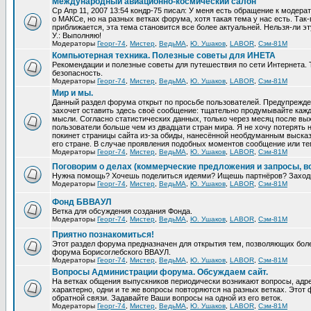
Международный авиационно-космический салон
Ср Апр 11, 2007 13:54 кондр-75 писал: У меня есть обращение к модер
о МАКСе, но на разных ветках форума, хотя такая тема у нас есть. Та
приближается, эта тема становится все более актуальней. Нельзя-ли эт
У.: Выполняю!
Модераторы
Георг-74
,
Мистер
,
ВедьМА
,
Ю. Ушаков
,
LABOR
,
Сэм-81М
Компьютерная техника. Полезные советы для ИНЕТА
Рекомендации и полезные советы для путешествия по сети Интернета.
безопасность.
Модераторы
Георг-74
,
Мистер
,
ВедьМА
,
Ю. Ушаков
,
LABOR
,
Сэм-81М
Мир и мы.
Данный раздел форума открыт по просьбе пользователей. Предупрежден
захочет оставить здесь своё сообщение: тщательно продумывайте кажд
мысли. Согласно статистических данных, только через месяц после вых
пользователи больше чем из двадцати стран мира. Я не хочу потерять н
покинет страницы сайта из-за обиды, нанесённой необдуманным выска
его стране. В случае проявления подобных моментов сообщение или те
Модераторы
Георг-74
,
Мистер
,
ВедьМА
,
Ю. Ушаков
,
LABOR
,
Сэм-81М
Поговорим о делах (коммерческие предложения и запросы, в
Нужна помощь? Хочешь поделиться идеями? Ищешь партнёров? Заход
Модераторы
Георг-74
,
Мистер
,
ВедьМА
,
Ю. Ушаков
,
LABOR
,
Сэм-81М
Фонд БВВАУЛ
Ветка для обсуждения создания Фонда.
Модераторы
Георг-74
,
Мистер
,
ВедьМА
,
Ю. Ушаков
,
LABOR
,
Сэм-81М
Приятно познакомиться!
Этот раздел форума предназначен для открытия тем, позволяющих бол
форума Борисоглебского ВВАУЛ.
Модераторы
Георг-74
,
Мистер
,
ВедьМА
,
Ю. Ушаков
,
LABOR
,
Сэм-81М
Вопросы Администрации форума. Обсуждаем сайт.
На ветках общения выпускников периодически возникают вопросы, ад
характерно, одни и те же вопросы повторяются на разных ветках. Это
обратной связи. Задавайте Ваши вопросы на одной из его веток.
Модераторы
Георг-74
,
Мистер
,
ВедьМА
,
Ю. Ушаков
,
LABOR
,
Сэм-81М