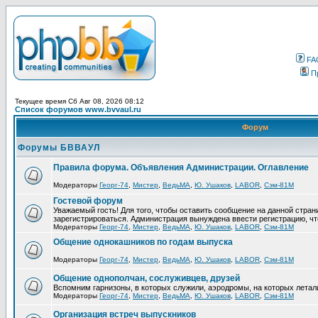
FA
П
Текущее время Сб Авг 08, 2026 08:12
Список форумов www.bvvaul.ru
Форум
Форумы БВВАУЛ
Правила форума. Объявления Администрации. Оглавление
Модераторы
Георг-74
,
Мистер
,
ВедьМА
,
Ю. Ушаков
,
LABOR
,
Сэм-81М
Гостевой форум
Уважаемый гость! Для того, чтобы оставить сообщение на данной стра
зарегистрироваться. Администрация вынуждена ввести регистрацию, ч
Модераторы
Георг-74
,
Мистер
,
ВедьМА
,
Ю. Ушаков
,
LABOR
,
Сэм-81М
Общение однокашников по годам выпуска
Модераторы
Георг-74
,
Мистер
,
ВедьМА
,
Ю. Ушаков
,
LABOR
,
Сэм-81М
Общение однополчан, сослуживцев, друзей
Вспомним гарнизоны, в которых служили, аэродромы, на которых летал
Модераторы
Георг-74
,
Мистер
,
ВедьМА
,
Ю. Ушаков
,
LABOR
,
Сэм-81М
Организация встреч выпускников