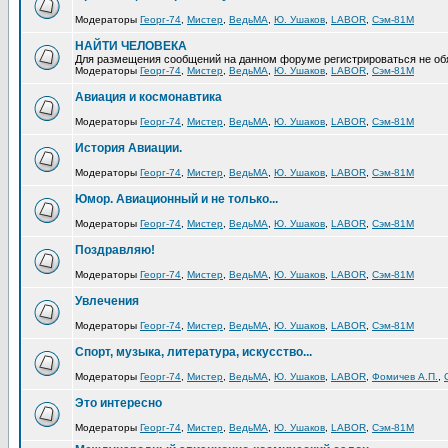
Модераторы
Георг-74
,
Мистер
,
ВедьМА
,
Ю. Ушаков
,
LABOR
,
Сэм-81М
НАЙТИ ЧЕЛОВЕКА
Для размещения сообщений на данном форуме регистрироваться не об
Модераторы
Георг-74
,
Мистер
,
ВедьМА
,
Ю. Ушаков
,
LABOR
,
Сэм-81М
Авиация и космонавтика
Модераторы
Георг-74
,
Мистер
,
ВедьМА
,
Ю. Ушаков
,
LABOR
,
Сэм-81М
История Авиации.
Модераторы
Георг-74
,
Мистер
,
ВедьМА
,
Ю. Ушаков
,
LABOR
,
Сэм-81М
Юмор. Авиационный и не только...
Модераторы
Георг-74
,
Мистер
,
ВедьМА
,
Ю. Ушаков
,
LABOR
,
Сэм-81М
Поздравляю!
Модераторы
Георг-74
,
Мистер
,
ВедьМА
,
Ю. Ушаков
,
LABOR
,
Сэм-81М
Увлечения
Модераторы
Георг-74
,
Мистер
,
ВедьМА
,
Ю. Ушаков
,
LABOR
,
Сэм-81М
Спорт, музыка, литература, искусство...
Модераторы
Георг-74
,
Мистер
,
ВедьМА
,
Ю. Ушаков
,
LABOR
,
Фомичев А.П.
,
Это интересно
Модераторы
Георг-74
,
Мистер
,
ВедьМА
,
Ю. Ушаков
,
LABOR
,
Сэм-81М