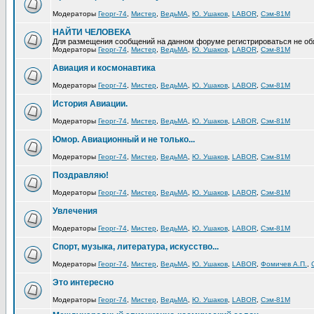
Модераторы
Георг-74
,
Мистер
,
ВедьМА
,
Ю. Ушаков
,
LABOR
,
Сэм-81М
НАЙТИ ЧЕЛОВЕКА
Для размещения сообщений на данном форуме регистрироваться не об
Модераторы
Георг-74
,
Мистер
,
ВедьМА
,
Ю. Ушаков
,
LABOR
,
Сэм-81М
Авиация и космонавтика
Модераторы
Георг-74
,
Мистер
,
ВедьМА
,
Ю. Ушаков
,
LABOR
,
Сэм-81М
История Авиации.
Модераторы
Георг-74
,
Мистер
,
ВедьМА
,
Ю. Ушаков
,
LABOR
,
Сэм-81М
Юмор. Авиационный и не только...
Модераторы
Георг-74
,
Мистер
,
ВедьМА
,
Ю. Ушаков
,
LABOR
,
Сэм-81М
Поздравляю!
Модераторы
Георг-74
,
Мистер
,
ВедьМА
,
Ю. Ушаков
,
LABOR
,
Сэм-81М
Увлечения
Модераторы
Георг-74
,
Мистер
,
ВедьМА
,
Ю. Ушаков
,
LABOR
,
Сэм-81М
Спорт, музыка, литература, искусство...
Модераторы
Георг-74
,
Мистер
,
ВедьМА
,
Ю. Ушаков
,
LABOR
,
Фомичев А.П.
,
Это интересно
Модераторы
Георг-74
,
Мистер
,
ВедьМА
,
Ю. Ушаков
,
LABOR
,
Сэм-81М