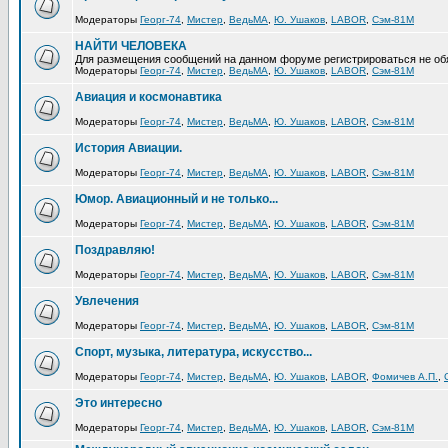
Модераторы
Георг-74
,
Мистер
,
ВедьМА
,
Ю. Ушаков
,
LABOR
,
Сэм-81М
НАЙТИ ЧЕЛОВЕКА
Для размещения сообщений на данном форуме регистрироваться не об
Модераторы
Георг-74
,
Мистер
,
ВедьМА
,
Ю. Ушаков
,
LABOR
,
Сэм-81М
Авиация и космонавтика
Модераторы
Георг-74
,
Мистер
,
ВедьМА
,
Ю. Ушаков
,
LABOR
,
Сэм-81М
История Авиации.
Модераторы
Георг-74
,
Мистер
,
ВедьМА
,
Ю. Ушаков
,
LABOR
,
Сэм-81М
Юмор. Авиационный и не только...
Модераторы
Георг-74
,
Мистер
,
ВедьМА
,
Ю. Ушаков
,
LABOR
,
Сэм-81М
Поздравляю!
Модераторы
Георг-74
,
Мистер
,
ВедьМА
,
Ю. Ушаков
,
LABOR
,
Сэм-81М
Увлечения
Модераторы
Георг-74
,
Мистер
,
ВедьМА
,
Ю. Ушаков
,
LABOR
,
Сэм-81М
Спорт, музыка, литература, искусство...
Модераторы
Георг-74
,
Мистер
,
ВедьМА
,
Ю. Ушаков
,
LABOR
,
Фомичев А.П.
,
Это интересно
Модераторы
Георг-74
,
Мистер
,
ВедьМА
,
Ю. Ушаков
,
LABOR
,
Сэм-81М