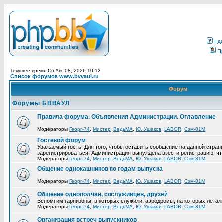
FA
П
Текущее время Сб Авг 08, 2026 10:12
Список форумов www.bvvaul.ru
Форум
Форумы БВВАУЛ
Правила форума. Объявления Администрации. Оглавление
Модераторы
Георг-74
,
Мистер
,
ВедьМА
,
Ю. Ушаков
,
LABOR
,
Сэм-81М
Гостевой форум
Уважаемый гость! Для того, чтобы оставить сообщение на данной стра
зарегистрироваться. Администрация вынуждена ввести регистрацию, ч
Модераторы
Георг-74
,
Мистер
,
ВедьМА
,
Ю. Ушаков
,
LABOR
,
Сэм-81М
Общение однокашников по годам выпуска
Модераторы
Георг-74
,
Мистер
,
ВедьМА
,
Ю. Ушаков
,
LABOR
,
Сэм-81М
Общение однополчан, сослуживцев, друзей
Вспомним гарнизоны, в которых служили, аэродромы, на которых летал
Модераторы
Георг-74
,
Мистер
,
ВедьМА
,
Ю. Ушаков
,
LABOR
,
Сэм-81М
Организация встреч выпускников