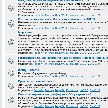
Международный авиационно-космический салон
Ср Апр 11, 2007 13:54 кондр-75 писал: У меня есть обращение к модер
о МАКСе, но на разных ветках форума, хотя такая тема у нас есть. Та
приближается, эта тема становится все более актуальней. Нельзя-ли эт
У.: Выполняю!
Модераторы
Георг-74
,
Мистер
,
ВедьМА
,
Ю. Ушаков
,
LABOR
,
Сэм-81М
Компьютерная техника. Полезные советы для ИНЕТА
Рекомендации и полезные советы для путешествия по сети Интернета.
безопасность.
Модераторы
Георг-74
,
Мистер
,
ВедьМА
,
Ю. Ушаков
,
LABOR
,
Сэм-81М
Мир и мы.
Данный раздел форума открыт по просьбе пользователей. Предупрежден
захочет оставить здесь своё сообщение: тщательно продумывайте кажд
мысли. Согласно статистических данных, только через месяц после вых
пользователи больше чем из двадцати стран мира. Я не хочу потерять н
покинет страницы сайта из-за обиды, нанесённой необдуманным выска
его стране. В случае проявления подобных моментов сообщение или те
Модераторы
Георг-74
,
Мистер
,
ВедьМА
,
Ю. Ушаков
,
LABOR
,
Сэм-81М
Поговорим о делах (коммерческие предложения и запросы, в
Нужна помощь? Хочешь поделиться идеями? Ищешь партнёров? Заход
Модераторы
Георг-74
,
Мистер
,
ВедьМА
,
Ю. Ушаков
,
LABOR
,
Сэм-81М
Фонд БВВАУЛ
Ветка для обсуждения создания Фонда.
Модераторы
Георг-74
,
Мистер
,
ВедьМА
,
Ю. Ушаков
,
LABOR
,
Сэм-81М
Приятно познакомиться!
Этот раздел форума предназначен для открытия тем, позволяющих бол
форума Борисоглебского ВВАУЛ.
Модераторы
Георг-74
,
Мистер
,
ВедьМА
,
Ю. Ушаков
,
LABOR
,
Сэм-81М
Вопросы Администрации форума. Обсуждаем сайт.
На ветках общения выпускников периодически возникают вопросы, ад
характерно, одни и те же вопросы повторяются на разных ветках. Это
обратной связи. Задавайте Ваши вопросы на одной из его веток.
Модераторы
Георг-74
,
Мистер
,
ВедьМА
,
Ю. Ушаков
,
LABOR
,
Сэм-81М