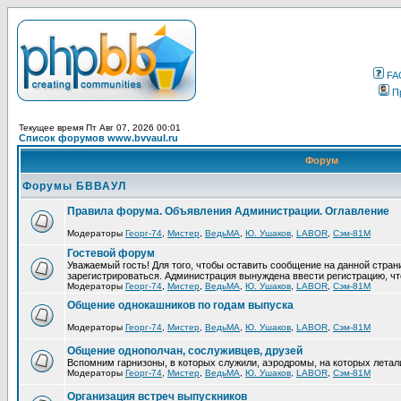
FA
П
Текущее время Пт Авг 07, 2026 00:01
Список форумов www.bvvaul.ru
Форум
Форумы БВВАУЛ
Правила форума. Объявления Администрации. Оглавление
Модераторы
Георг-74
,
Мистер
,
ВедьМА
,
Ю. Ушаков
,
LABOR
,
Сэм-81М
Гостевой форум
Уважаемый гость! Для того, чтобы оставить сообщение на данной стра
зарегистрироваться. Администрация вынуждена ввести регистрацию, ч
Модераторы
Георг-74
,
Мистер
,
ВедьМА
,
Ю. Ушаков
,
LABOR
,
Сэм-81М
Общение однокашников по годам выпуска
Модераторы
Георг-74
,
Мистер
,
ВедьМА
,
Ю. Ушаков
,
LABOR
,
Сэм-81М
Общение однополчан, сослуживцев, друзей
Вспомним гарнизоны, в которых служили, аэродромы, на которых летал
Модераторы
Георг-74
,
Мистер
,
ВедьМА
,
Ю. Ушаков
,
LABOR
,
Сэм-81М
Организация встреч выпускников