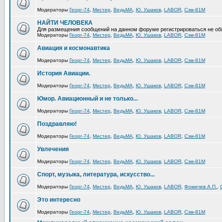
Модераторы
Георг-74
,
Мистер
,
ВедьМА
,
Ю. Ушаков
,
LABOR
,
Сэм-81М
НАЙТИ ЧЕЛОВЕКА
Для размещения сообщений на данном форуме регистрироваться не об
Модераторы
Георг-74
,
Мистер
,
ВедьМА
,
Ю. Ушаков
,
LABOR
,
Сэм-81М
Авиация и космонавтика
Модераторы
Георг-74
,
Мистер
,
ВедьМА
,
Ю. Ушаков
,
LABOR
,
Сэм-81М
История Авиации.
Модераторы
Георг-74
,
Мистер
,
ВедьМА
,
Ю. Ушаков
,
LABOR
,
Сэм-81М
Юмор. Авиационный и не только...
Модераторы
Георг-74
,
Мистер
,
ВедьМА
,
Ю. Ушаков
,
LABOR
,
Сэм-81М
Поздравляю!
Модераторы
Георг-74
,
Мистер
,
ВедьМА
,
Ю. Ушаков
,
LABOR
,
Сэм-81М
Увлечения
Модераторы
Георг-74
,
Мистер
,
ВедьМА
,
Ю. Ушаков
,
LABOR
,
Сэм-81М
Спорт, музыка, литература, искусство...
Модераторы
Георг-74
,
Мистер
,
ВедьМА
,
Ю. Ушаков
,
LABOR
,
Фомичев А.П.
,
Это интересно
Модераторы
Георг-74
,
Мистер
,
ВедьМА
,
Ю. Ушаков
,
LABOR
,
Сэм-81М