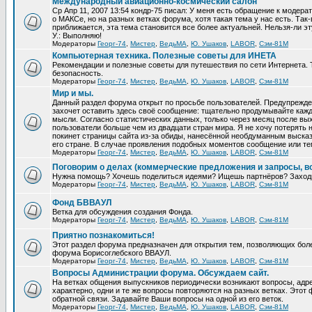
Международный авиационно-космический салон
Ср Апр 11, 2007 13:54 кондр-75 писал: У меня есть обращение к модер
о МАКСе, но на разных ветках форума, хотя такая тема у нас есть. Та
приближается, эта тема становится все более актуальней. Нельзя-ли эт
У.: Выполняю!
Модераторы
Георг-74
,
Мистер
,
ВедьМА
,
Ю. Ушаков
,
LABOR
,
Сэм-81М
Компьютерная техника. Полезные советы для ИНЕТА
Рекомендации и полезные советы для путешествия по сети Интернета.
безопасность.
Модераторы
Георг-74
,
Мистер
,
ВедьМА
,
Ю. Ушаков
,
LABOR
,
Сэм-81М
Мир и мы.
Данный раздел форума открыт по просьбе пользователей. Предупрежден
захочет оставить здесь своё сообщение: тщательно продумывайте кажд
мысли. Согласно статистических данных, только через месяц после вых
пользователи больше чем из двадцати стран мира. Я не хочу потерять н
покинет страницы сайта из-за обиды, нанесённой необдуманным выска
его стране. В случае проявления подобных моментов сообщение или те
Модераторы
Георг-74
,
Мистер
,
ВедьМА
,
Ю. Ушаков
,
LABOR
,
Сэм-81М
Поговорим о делах (коммерческие предложения и запросы, в
Нужна помощь? Хочешь поделиться идеями? Ищешь партнёров? Заход
Модераторы
Георг-74
,
Мистер
,
ВедьМА
,
Ю. Ушаков
,
LABOR
,
Сэм-81М
Фонд БВВАУЛ
Ветка для обсуждения создания Фонда.
Модераторы
Георг-74
,
Мистер
,
ВедьМА
,
Ю. Ушаков
,
LABOR
,
Сэм-81М
Приятно познакомиться!
Этот раздел форума предназначен для открытия тем, позволяющих бол
форума Борисоглебского ВВАУЛ.
Модераторы
Георг-74
,
Мистер
,
ВедьМА
,
Ю. Ушаков
,
LABOR
,
Сэм-81М
Вопросы Администрации форума. Обсуждаем сайт.
На ветках общения выпускников периодически возникают вопросы, ад
характерно, одни и те же вопросы повторяются на разных ветках. Это
обратной связи. Задавайте Ваши вопросы на одной из его веток.
Модераторы
Георг-74
,
Мистер
,
ВедьМА
,
Ю. Ушаков
,
LABOR
,
Сэм-81М