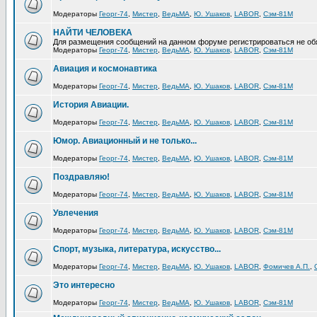
Модераторы
Георг-74
,
Мистер
,
ВедьМА
,
Ю. Ушаков
,
LABOR
,
Сэм-81М
НАЙТИ ЧЕЛОВЕКА
Для размещения сообщений на данном форуме регистрироваться не об
Модераторы
Георг-74
,
Мистер
,
ВедьМА
,
Ю. Ушаков
,
LABOR
,
Сэм-81М
Авиация и космонавтика
Модераторы
Георг-74
,
Мистер
,
ВедьМА
,
Ю. Ушаков
,
LABOR
,
Сэм-81М
История Авиации.
Модераторы
Георг-74
,
Мистер
,
ВедьМА
,
Ю. Ушаков
,
LABOR
,
Сэм-81М
Юмор. Авиационный и не только...
Модераторы
Георг-74
,
Мистер
,
ВедьМА
,
Ю. Ушаков
,
LABOR
,
Сэм-81М
Поздравляю!
Модераторы
Георг-74
,
Мистер
,
ВедьМА
,
Ю. Ушаков
,
LABOR
,
Сэм-81М
Увлечения
Модераторы
Георг-74
,
Мистер
,
ВедьМА
,
Ю. Ушаков
,
LABOR
,
Сэм-81М
Спорт, музыка, литература, искусство...
Модераторы
Георг-74
,
Мистер
,
ВедьМА
,
Ю. Ушаков
,
LABOR
,
Фомичев А.П.
,
Это интересно
Модераторы
Георг-74
,
Мистер
,
ВедьМА
,
Ю. Ушаков
,
LABOR
,
Сэм-81М