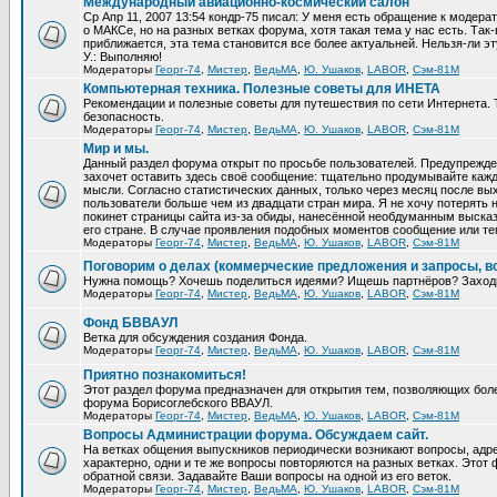
Международный авиационно-космический салон
Ср Апр 11, 2007 13:54 кондр-75 писал: У меня есть обращение к модер
о МАКСе, но на разных ветках форума, хотя такая тема у нас есть. Та
приближается, эта тема становится все более актуальней. Нельзя-ли эт
У.: Выполняю!
Модераторы
Георг-74
,
Мистер
,
ВедьМА
,
Ю. Ушаков
,
LABOR
,
Сэм-81М
Компьютерная техника. Полезные советы для ИНЕТА
Рекомендации и полезные советы для путешествия по сети Интернета.
безопасность.
Модераторы
Георг-74
,
Мистер
,
ВедьМА
,
Ю. Ушаков
,
LABOR
,
Сэм-81М
Мир и мы.
Данный раздел форума открыт по просьбе пользователей. Предупрежден
захочет оставить здесь своё сообщение: тщательно продумывайте кажд
мысли. Согласно статистических данных, только через месяц после вых
пользователи больше чем из двадцати стран мира. Я не хочу потерять н
покинет страницы сайта из-за обиды, нанесённой необдуманным выска
его стране. В случае проявления подобных моментов сообщение или те
Модераторы
Георг-74
,
Мистер
,
ВедьМА
,
Ю. Ушаков
,
LABOR
,
Сэм-81М
Поговорим о делах (коммерческие предложения и запросы, в
Нужна помощь? Хочешь поделиться идеями? Ищешь партнёров? Заход
Модераторы
Георг-74
,
Мистер
,
ВедьМА
,
Ю. Ушаков
,
LABOR
,
Сэм-81М
Фонд БВВАУЛ
Ветка для обсуждения создания Фонда.
Модераторы
Георг-74
,
Мистер
,
ВедьМА
,
Ю. Ушаков
,
LABOR
,
Сэм-81М
Приятно познакомиться!
Этот раздел форума предназначен для открытия тем, позволяющих бол
форума Борисоглебского ВВАУЛ.
Модераторы
Георг-74
,
Мистер
,
ВедьМА
,
Ю. Ушаков
,
LABOR
,
Сэм-81М
Вопросы Администрации форума. Обсуждаем сайт.
На ветках общения выпускников периодически возникают вопросы, ад
характерно, одни и те же вопросы повторяются на разных ветках. Это
обратной связи. Задавайте Ваши вопросы на одной из его веток.
Модераторы
Георг-74
,
Мистер
,
ВедьМА
,
Ю. Ушаков
,
LABOR
,
Сэм-81М