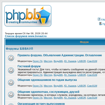
FA
П
Текущее время Сб Авг 08, 2026 20:44
Список форумов www.bvvaul.ru
Форум
Форумы БВВАУЛ
Правила форума. Объявления Администрации. Оглавление
Модераторы
Георг-74
,
Мистер
,
ВедьМА
,
Ю. Ушаков
,
LABOR
,
Сэм-81М
Гостевой форум
Уважаемый гость! Для того, чтобы оставить сообщение на данной стра
зарегистрироваться. Администрация вынуждена ввести регистрацию, ч
Модераторы
Георг-74
,
Мистер
,
ВедьМА
,
Ю. Ушаков
,
LABOR
,
Сэм-81М
Общение однокашников по годам выпуска
Модераторы
Георг-74
,
Мистер
,
ВедьМА
,
Ю. Ушаков
,
LABOR
,
Сэм-81М
Общение однополчан, сослуживцев, друзей
Вспомним гарнизоны, в которых служили, аэродромы, на которых летал
Модераторы
Георг-74
,
Мистер
,
ВедьМА
,
Ю. Ушаков
,
LABOR
,
Сэм-81М
Организация встреч выпускников