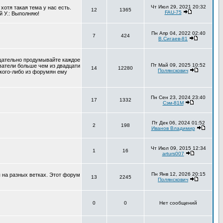
Чт Июл 29, 2021 20:32
хотя такая тема у нас есть.
12
1365
FAU-75
й У.: Выполняю!
Пн Апр 04, 2022 02:40
7
424
В.Сигаев-81
тщательно продумывайте каждое
Пт Май 09, 2025 10:52
ователи больше чем из двадцати
14
12280
Полянскович
 кого-либо из форумян ему
Пн Сен 23, 2024 23:40
17
1332
Сэм-81М
Пт Дек 06, 2024 01:52
2
198
Иванов Владимир
Чт Июл 09, 2015 12:34
1
16
arturs007
Пн Янв 12, 2026 20:15
 на разных ветках. Этот форум
13
2245
Полянскович
0
0
Нет сообщений