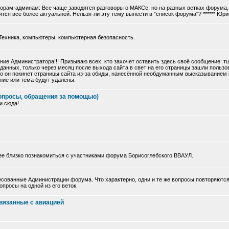
торам-админам: Все чаще заводятся разговоры о МАКСе, но на разных ветках форума, 
тся все более актуальней. Нельзя-ли эту тему вынести в "список форума"? ****** Юри
Техника, компьютеры, компьютерная безопасность.
ие Администратора!!! Призываю всех, кто захочет оставить здесь своё сообщение: 
данных, только через месяц после выхода сайта в свет на его страницы зашли польз
 что он покинет страницы сайта из-за обиды, нанесённой необдуманным высказыванием
ние или тема будут удалены.
опросы, обращения за помощью)
и сюда!
ее близко познакомиться с участниками форума Борисоглебского ВВАУЛ.
сованные Администрации форума. Что характерно, одни и те же вопросы повторяются
просы на одной из его веток.
вязанные с авиацией