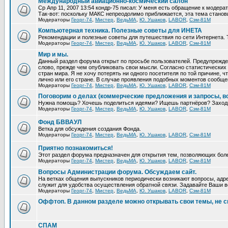
Международный авиационно-космический салон
Ср Апр 11, 2007 13:54 кондр-75 писал: У меня есть обращение к модера
Так-вот: поскольку МАКС непреодолимо приближается, эта тема станови
Модераторы
Георг-74
,
Мистер
,
ВедьМА
,
Ю. Ушаков
,
LABOR
,
Сэм-81М
Компьютерная техника. Полезные советы для ИНЕТА
Рекомендации и полезные советы для путешествия по сети Интернета. 
Модераторы
Георг-74
,
Мистер
,
ВедьМА
,
Ю. Ушаков
,
LABOR
,
Сэм-81М
Мир и мы.
Данный раздел форума открыт по просьбе пользователей. Предупрежден
слово, прежде чем опубликовать свои мысли. Согласно статистических 
стран мира. Я не хочу потерять ни одного посетителя по той причине,
лично или его стране. В случае проявления подобных моментов сообще
Модераторы
Георг-74
,
Мистер
,
ВедьМА
,
Ю. Ушаков
,
LABOR
,
Сэм-81М
Поговорим о делах (коммерческие предложения и запросы, в
Нужна помощь? Хочешь поделиться идеями? Ищешь партнёров? Заход
Модераторы
Георг-74
,
Мистер
,
ВедьМА
,
Ю. Ушаков
,
LABOR
,
Сэм-81М
Фонд БВВАУЛ
Ветка для обсуждения создания Фонда.
Модераторы
Георг-74
,
Мистер
,
ВедьМА
,
Ю. Ушаков
,
LABOR
,
Сэм-81М
Приятно познакомиться!
Этот раздел форума предназначен для открытия тем, позволяющих бол
Модераторы
Георг-74
,
Мистер
,
ВедьМА
,
Ю. Ушаков
,
LABOR
,
Сэм-81М
Вопросы Администрации форума. Обсуждаем сайт.
На ветках общения выпускников периодически возникают вопросы, адре
служит для удобства осуществления обратной связи. Задавайте Ваши во
Модераторы
Георг-74
,
Мистер
,
ВедьМА
,
Ю. Ушаков
,
LABOR
,
Сэм-81М
Оффтоп. В данном разделе можно открывать свои темы, не с
СПАМ