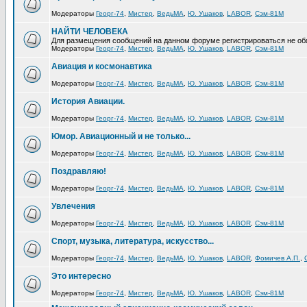
Модераторы
Георг-74
,
Мистер
,
ВедьМА
,
Ю. Ушаков
,
LABOR
,
Сэм-81М
НАЙТИ ЧЕЛОВЕКА
Для размещения сообщений на данном форуме регистрироваться не об
Модераторы
Георг-74
,
Мистер
,
ВедьМА
,
Ю. Ушаков
,
LABOR
,
Сэм-81М
Авиация и космонавтика
Модераторы
Георг-74
,
Мистер
,
ВедьМА
,
Ю. Ушаков
,
LABOR
,
Сэм-81М
История Авиации.
Модераторы
Георг-74
,
Мистер
,
ВедьМА
,
Ю. Ушаков
,
LABOR
,
Сэм-81М
Юмор. Авиационный и не только...
Модераторы
Георг-74
,
Мистер
,
ВедьМА
,
Ю. Ушаков
,
LABOR
,
Сэм-81М
Поздравляю!
Модераторы
Георг-74
,
Мистер
,
ВедьМА
,
Ю. Ушаков
,
LABOR
,
Сэм-81М
Увлечения
Модераторы
Георг-74
,
Мистер
,
ВедьМА
,
Ю. Ушаков
,
LABOR
,
Сэм-81М
Спорт, музыка, литература, искусство...
Модераторы
Георг-74
,
Мистер
,
ВедьМА
,
Ю. Ушаков
,
LABOR
,
Фомичев А.П.
,
Это интересно
Модераторы
Георг-74
,
Мистер
,
ВедьМА
,
Ю. Ушаков
,
LABOR
,
Сэм-81М