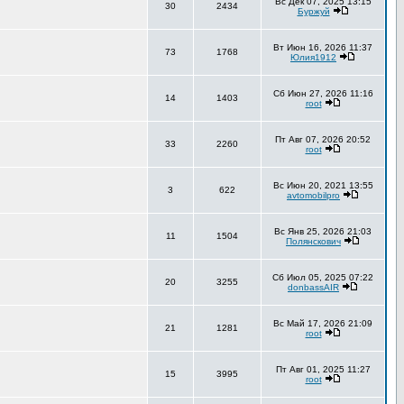
Вс Дек 07, 2025 13:15
30
2434
Буржуй
Вт Июн 16, 2026 11:37
73
1768
Юлия1912
Сб Июн 27, 2026 11:16
14
1403
root
Пт Авг 07, 2026 20:52
33
2260
root
Вс Июн 20, 2021 13:55
3
622
avtomobilpro
Вс Янв 25, 2026 21:03
11
1504
Полянскович
Сб Июл 05, 2025 07:22
20
3255
donbassAIR
Вс Май 17, 2026 21:09
21
1281
root
Пт Авг 01, 2025 11:27
15
3995
root