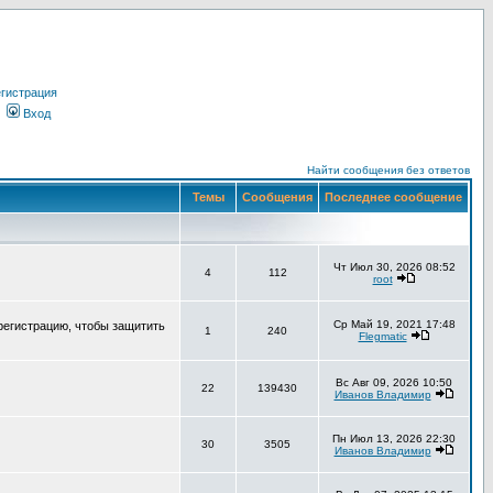
гистрация
Вход
Найти сообщения без ответов
Темы
Сообщения
Последнее сообщение
Чт Июл 30, 2026 08:52
4
112
root
Ср Май 19, 2021 17:48
регистрацию, чтобы защитить
1
240
Flegmatic
Вс Авг 09, 2026 10:50
22
139430
Иванов Владимир
Пн Июл 13, 2026 22:30
30
3505
Иванов Владимир