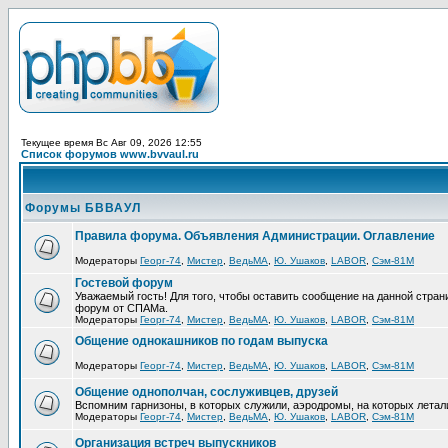
Текущее время Вс Авг 09, 2026 12:55
Список форумов www.bvvaul.ru
Форумы БВВАУЛ
Правила форума. Объявления Администрации. Оглавление
Модераторы
Георг-74
,
Мистер
,
ВедьМА
,
Ю. Ушаков
,
LABOR
,
Сэм-81М
Гостевой форум
Уважаемый гость! Для того, чтобы оставить сообщение на данной стра
форум от СПАМа.
Модераторы
Георг-74
,
Мистер
,
ВедьМА
,
Ю. Ушаков
,
LABOR
,
Сэм-81М
Общение однокашников по годам выпуска
Модераторы
Георг-74
,
Мистер
,
ВедьМА
,
Ю. Ушаков
,
LABOR
,
Сэм-81М
Общение однополчан, сослуживцев, друзей
Вспомним гарнизоны, в которых служили, аэродромы, на которых летал
Модераторы
Георг-74
,
Мистер
,
ВедьМА
,
Ю. Ушаков
,
LABOR
,
Сэм-81М
Организация встреч выпускников