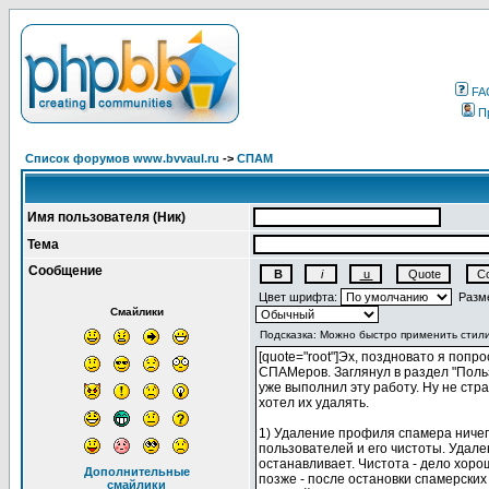
FA
П
Список форумов www.bvvaul.ru
->
СПАМ
Имя пользователя (Ник)
Тема
Сообщение
Цвет шрифта:
Разме
Смайлики
Дополнительные
смайлики