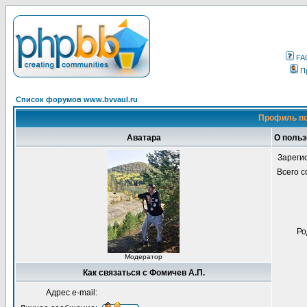
FA
П
Список форумов www.bvvaul.ru
Профиль по
Аватара
О польз
Зареги
Всего 
Ро
Модератор
Как связаться с Фомичев А.П.
Адрес e-mail: