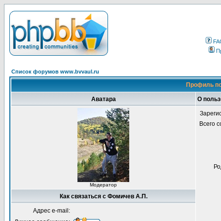
FA
П
Список форумов www.bvvaul.ru
Профиль по
Аватара
О польз
Зареги
Всего 
Ро
Модератор
Как связаться с Фомичев А.П.
Адрес e-mail: