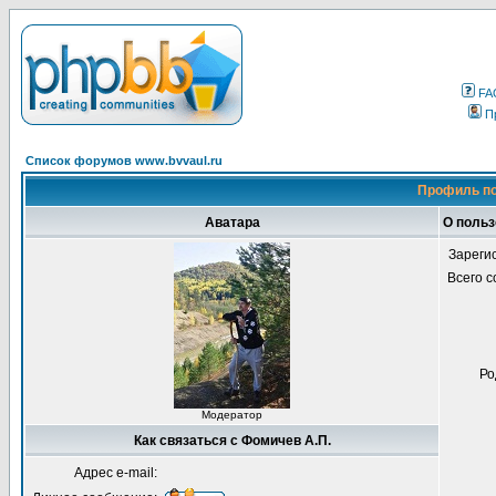
FA
П
Список форумов www.bvvaul.ru
Профиль по
Аватара
О польз
Зареги
Всего 
Ро
Модератор
Как связаться с Фомичев А.П.
Адрес e-mail: