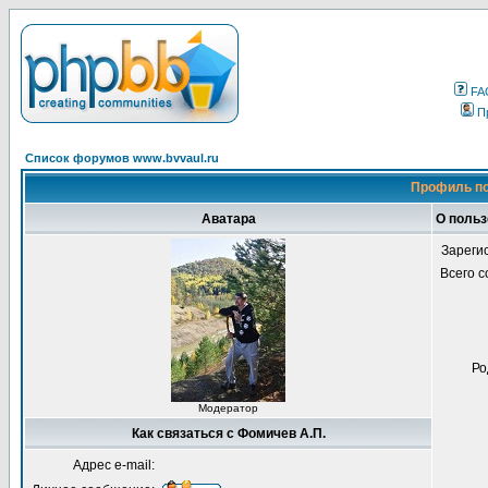
FA
П
Список форумов www.bvvaul.ru
Профиль по
Аватара
О польз
Зареги
Всего 
Ро
Модератор
Как связаться с Фомичев А.П.
Адрес e-mail: