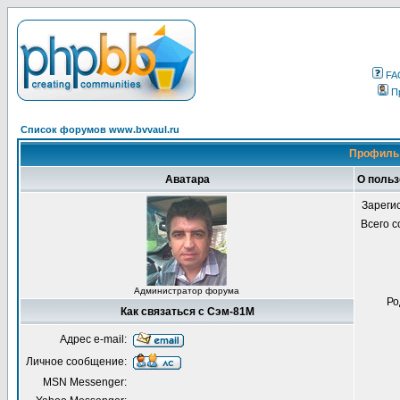
FA
П
Список форумов www.bvvaul.ru
Профиль 
Аватара
О поль
Зареги
Всего 
Администратор форума
Ро
Как связаться с Сэм-81М
Адрес e-mail:
Личное сообщение:
MSN Messenger: