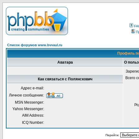
FA
П
Список форумов www.bvvaul.ru
Профиль по
Аватара
О польз
Зареги
Всего 
Как связаться с Полянскович
Адрес e-mail:
Личное сообщение:
MSN Messenger:
Ро
Yahoo Messenger:
AIM Address:
ICQ Number:
Перейти: