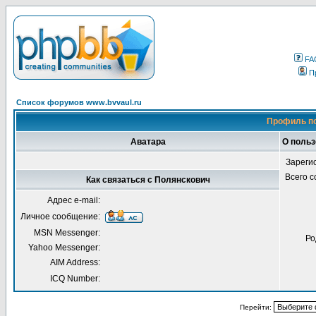
FA
П
Список форумов www.bvvaul.ru
Профиль по
Аватара
О польз
Зареги
Всего 
Как связаться с Полянскович
Адрес e-mail:
Личное сообщение:
MSN Messenger:
Ро
Yahoo Messenger:
AIM Address:
ICQ Number:
Перейти: