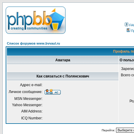
FA
П
Список форумов www.bvvaul.ru
Профиль по
Аватара
О польз
Зареги
Всего 
Как связаться с Полянскович
Адрес e-mail:
Личное сообщение:
MSN Messenger:
Ро
Yahoo Messenger:
AIM Address:
ICQ Number:
Перейти: