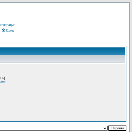
гистрация
Вход
ень]
ович