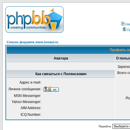
FA
П
Список форумов www.bvvaul.ru
Профиль по
Аватара
О польз
Зареги
Всего 
Как связаться с Полянскович
Адрес e-mail:
Личное сообщение:
MSN Messenger:
Ро
Yahoo Messenger:
AIM Address:
ICQ Number:
Перейти: