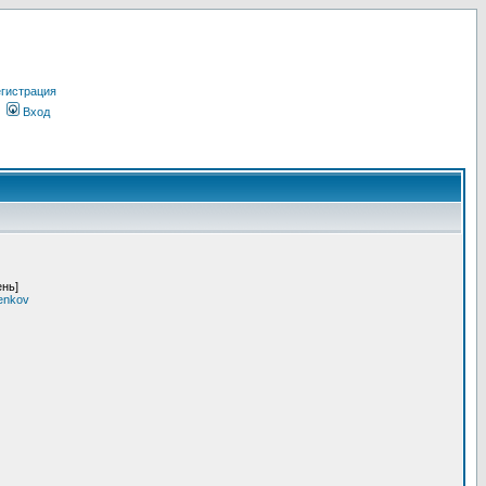
гистрация
Вход
ень]
enkov