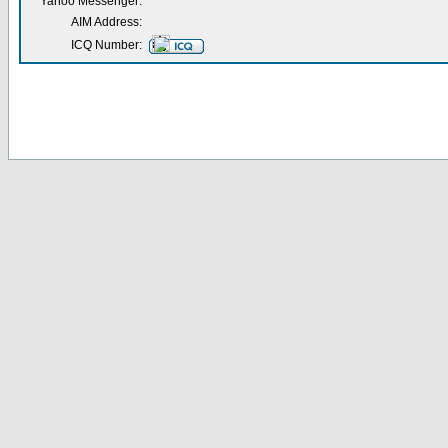
Yahoo Messenger:
AIM Address:
ICQ Number: