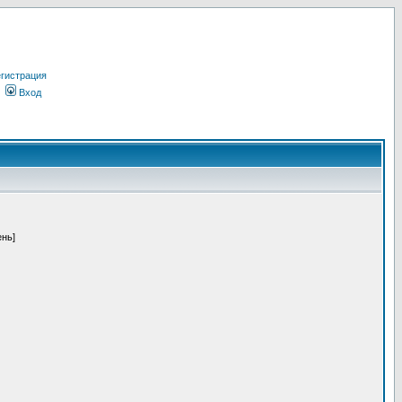
гистрация
Вход
ень]