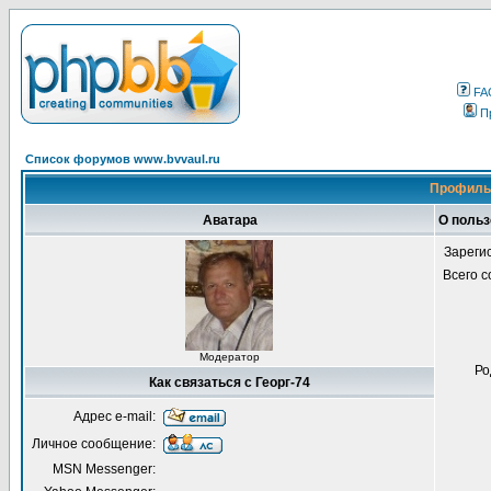
FA
П
Список форумов www.bvvaul.ru
Профиль 
Аватара
О польз
Зареги
Всего 
Модератор
Ро
Как связаться с Георг-74
Адрес e-mail:
Личное сообщение:
MSN Messenger: