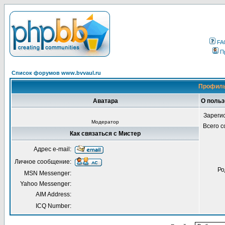
FA
П
Список форумов www.bvvaul.ru
Профиль
Аватара
О польз
Зареги
Модератор
Всего 
Как связаться с Мистер
Адрес e-mail:
Личное сообщение:
Ро
MSN Messenger:
Yahoo Messenger:
AIM Address:
ICQ Number: