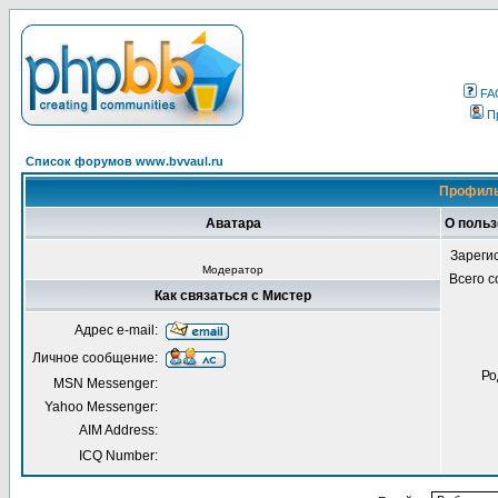
FA
П
Список форумов www.bvvaul.ru
Профиль
Аватара
О польз
Зареги
Модератор
Всего 
Как связаться с Мистер
Адрес e-mail:
Личное сообщение:
Ро
MSN Messenger:
Yahoo Messenger:
AIM Address:
ICQ Number: