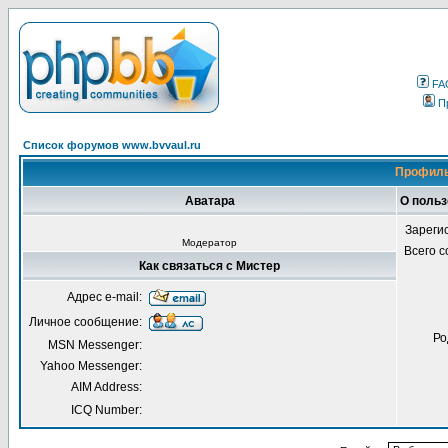
FA
П
Список форумов www.bvvaul.ru
Профиль
Аватара
О польз
Зареги
Модератор
Всего 
Как связаться с Мистер
Адрес e-mail:
Личное сообщение:
Ро
MSN Messenger:
Yahoo Messenger:
AIM Address:
ICQ Number: