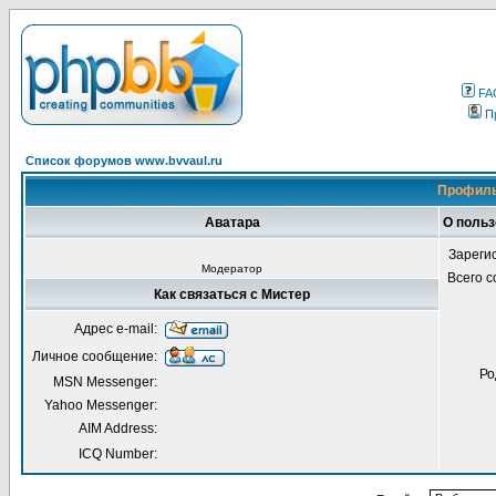
FA
П
Список форумов www.bvvaul.ru
Профиль
Аватара
О польз
Зареги
Модератор
Всего 
Как связаться с Мистер
Адрес e-mail:
Личное сообщение:
Ро
MSN Messenger:
Yahoo Messenger:
AIM Address:
ICQ Number: