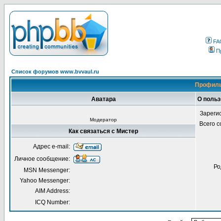
FA
П
Список форумов www.bvvaul.ru
Профиль
Аватара
О польз
Зареги
Модератор
Всего 
Как связаться с Мистер
Адрес e-mail:
Личное сообщение:
Ро
MSN Messenger:
Yahoo Messenger:
AIM Address:
ICQ Number: