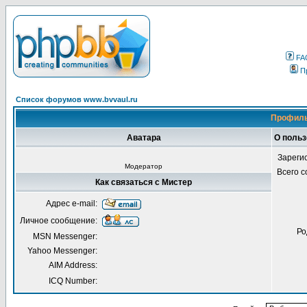
FA
П
Список форумов www.bvvaul.ru
Профиль
Аватара
О польз
Зареги
Модератор
Всего 
Как связаться с Мистер
Адрес e-mail:
Личное сообщение:
Ро
MSN Messenger:
Yahoo Messenger:
AIM Address:
ICQ Number: