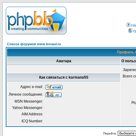
FA
П
Список форумов www.bvvaul.ru
Профиль п
Аватара
О польз
Зареги
Всего 
Как связаться с karmano55
Адрес e-mail:
Личное сообщение:
MSN Messenger:
Ро
Yahoo Messenger:
AIM Address:
ICQ Number:
Перейти: