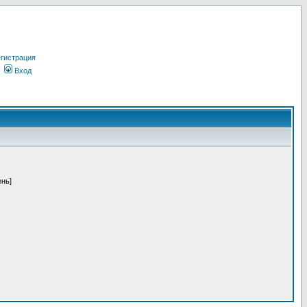
гистрация
Вход
ень]