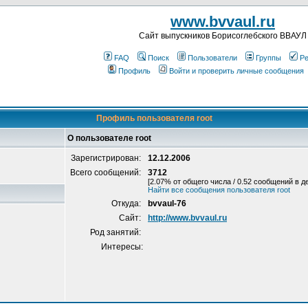
www.bvvaul.ru
Cайт выпускников Борисоглебского ВВАУЛ
FAQ
Поиск
Пользователи
Группы
Ре
Профиль
Войти и проверить личные сообщения
Профиль пользователя root
О пользователе root
Зарегистрирован:
12.12.2006
Всего сообщений:
3712
[2.07% от общего числа / 0.52 сообщений в д
Найти все сообщения пользователя root
Откуда:
bvvaul-76
Сайт:
http://www.bvvaul.ru
Род занятий:
Интересы: