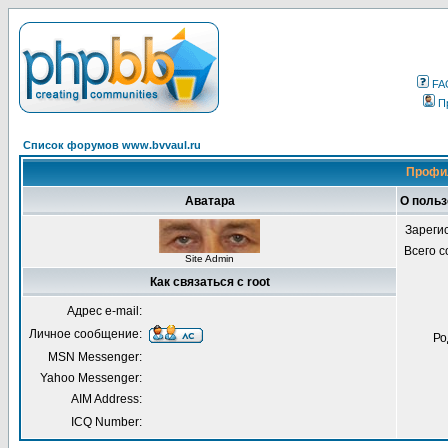
FA
П
Список форумов www.bvvaul.ru
Профил
Аватара
О польз
Зареги
Всего 
Site Admin
Как связаться с root
Адрес e-mail:
Личное сообщение:
Ро
MSN Messenger:
Yahoo Messenger:
AIM Address:
ICQ Number: