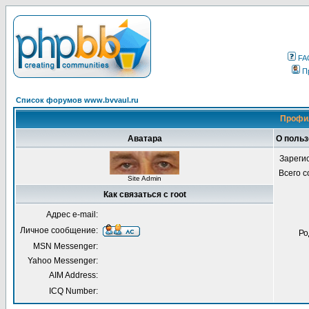
FA
П
Список форумов www.bvvaul.ru
Профил
Аватара
О польз
Зареги
Всего 
Site Admin
Как связаться с root
Адрес e-mail:
Личное сообщение:
Ро
MSN Messenger:
Yahoo Messenger:
AIM Address:
ICQ Number: